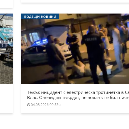
ВОДЕЩИ НОВИНИ
Тежък инцидент с електрическа тротинетка в С
Влас. Очевидци твърдят, че водачът е бил пия
04.08.2026 00:53ч.