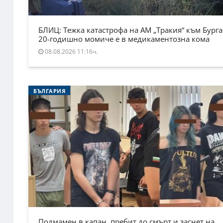
БЛИЦ: Тежка катастрофа на АМ „Тракия“ към Бурга
20-годишно момиче е в медикаментозна кома
08.08.2026 11:16ч.
БЪЛГАРИЯ
Подмамен в капан, пребит до смърт и заснет на