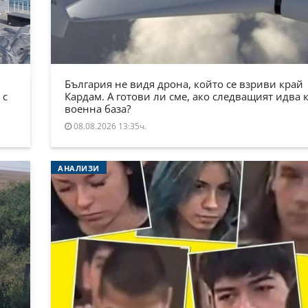
България не видя дрона, който се взриви край
 с
Кардам. А готови ли сме, ако следващият идва 
военна база?
08.08.2026 13:35ч.
АНАЛИЗИ