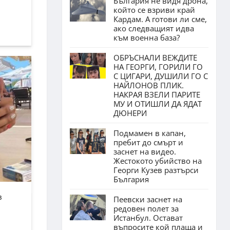
България не видя дрона,
който се взриви край
Кардам. А готови ли сме,
ако следващият идва
към военна база?
ОБРЪСНАЛИ ВЕЖДИТЕ
НА ГЕОРГИ, ГОРИЛИ ГО
С ЦИГАРИ, ДУШИЛИ ГО С
НАЙЛОНОВ ПЛИК.
НАКРАЯ ВЗЕЛИ ПАРИТЕ
МУ И ОТИШЛИ ДА ЯДАТ
ДЮНЕРИ
Подмамен в капан,
пребит до смърт и
заснет на видео.
Жестокото убийство на
Георги Кузев разтърси
България
в
Пеевски заснет на
редовен полет за
Истанбул. Остават
въпросите кой плаща и