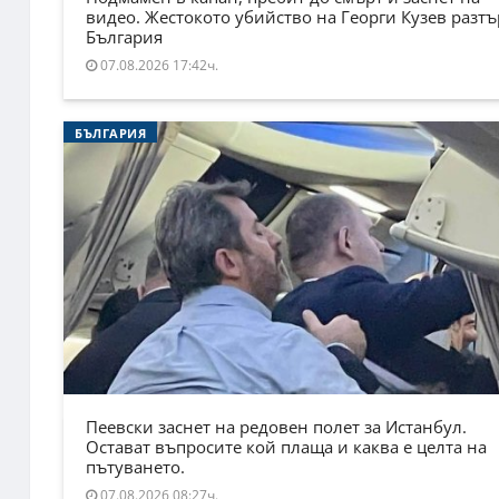
видео. Жестокото убийство на Георги Кузев разт
България
07.08.2026 17:42ч.
БЪЛГАРИЯ
Пеевски заснет на редовен полет за Истанбул.
Остават въпросите кой плаща и каква е целта на
пътуването.
07.08.2026 08:27ч.