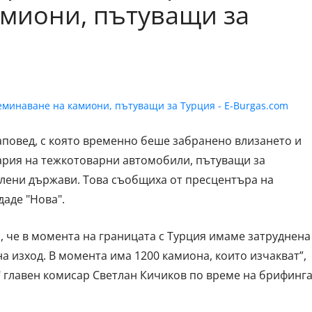
миони, пътуващи за
повед, с която временно беше забранено влизането и
ария на тежкотоварни автомобили, пътуващи за
лени държави. Това съобщиха от пресцентъра на
аде "Нова".
а, че в момента на границата с Турция имаме затруднена
а изход. В момента има 1200 камиона, които изчакват”,
 главен комисар Светлан Кичиков по време на брифинг