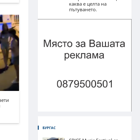
каква е целта на
пътуването.
вети
н
БУРГАС