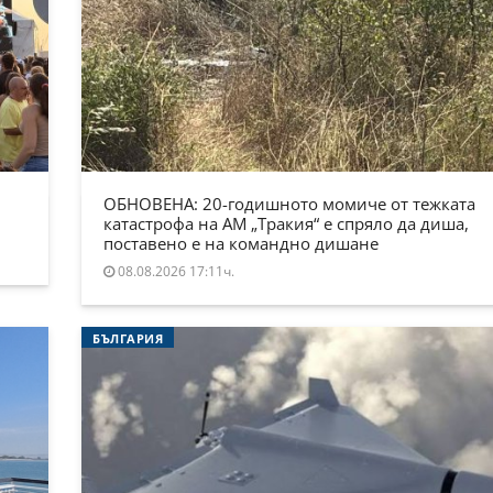
ОБНОВЕНА: 20-годишното момиче от тежката
катастрофа на АМ „Тракия“ е спряло да диша,
поставено е на командно дишане
08.08.2026 17:11ч.
БЪЛГАРИЯ