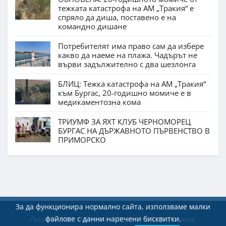
тежката катастрофа на АМ „Тракия“ е
спряло да диша, поставено е на
командно дишане
Потребителят има право сам да избере
какво да наеме на плажа. Чадърът не
върви задължително с два шезлонга
БЛИЦ: Тежка катастрофа на АМ „Тракия“
към Бургас, 20-годишно момиче е в
медикаментозна кома
ТРИУМФ ЗА ЯХТ КЛУБ ЧЕРНОМОРЕЦ
БУРГАС НА ДЪРЖАВНОТО ПЪРВЕНСТВО В
ПРИМОРСКО
За да функционира нормално сайта, използваме малки
файлове с данни наречени бисквитки.
Пишете ни
Реклама
Екип
Общи условия