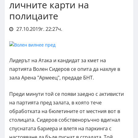
личните карти на
полицаите
27.10.2019г. 22:27ч.
Лидерът на Атака и кандидат за кмет на
партията Волен Сидеров се опита да нахлуе в
зала Арена "Армеец", предаде БНТ.
Преди минути той се появи заедно с активисти
на партията пред залата, в която тече
обработката на бюлетините от местния вот в
столицата. Сидеров собственоръчно вдигнал
спуснатата бариера и влетя на паркинга с
настояване да бъде пуснат в сградата. Той