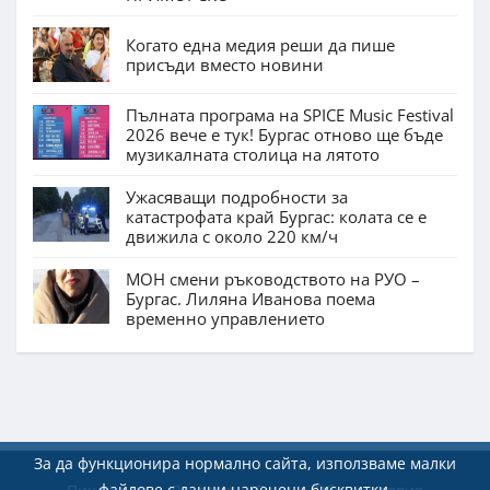
Когато една медия реши да пише
присъди вместо новини
Пълната програма на SPICE Music Festival
2026 вече е тук! Бургас отново ще бъде
музикалната столица на лятото
Ужасяващи подробности за
катастрофата край Бургас: колата се е
движила с около 220 км/ч
МОН смени ръководството на РУО –
Бургас. Лиляна Иванова поема
временно управлението
За да функционира нормално сайта, използваме малки
файлове с данни наречени бисквитки.