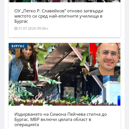
ОУ „Петко Р. Славейков“ отново затвърди
мястото си сред най-елитните училища в
Бургас
31.07.2026 09:36ч.
БУРГАС
Издирването на Симона Пейчева стигна до
Бургас. МВР включи цялата област в
операцията