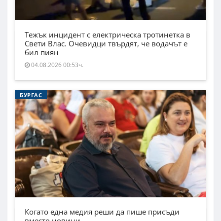
Тежък инцидент с електрическа тротинетка в
Свети Влас. Очевидци твърдят, че водачът е
бил пиян
04.08.2026 00:53ч.
БУРГАС
Когато една медия реши да пише присъди
вместо новини