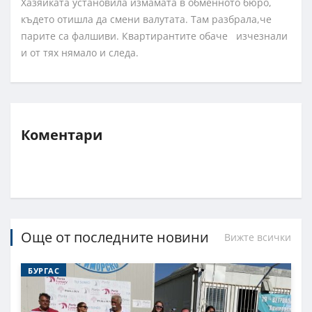
Хазяйката установила измамата в обменното бюро,
където отишла да смени валутата. Там разбрала,че
парите са фалшиви. Квартирантите обаче изчезнали
и от тях нямало и следа.
Коментари
Още от последните новини
Вижте всички
БУРГАС