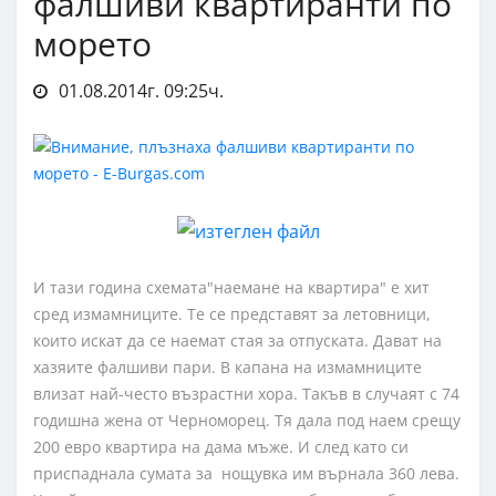
фалшиви квартиранти по
морето
01.08.2014г. 09:25ч.
И тази година схемата"наемане на квартира" е хит
сред измамниците. Те се представят за летовници,
които искат да се наемат стая за отпуската. Дават на
хазяите фалшиви пари. В капана на измамниците
влизат най-често възрастни хора. Такъв в случаят с 74
годишна жена от Черноморец. Тя дала под наем срещу
200 евро квартира на дама мъже. И след като си
приспаднала сумата за нощувка им върнала 360 лева.