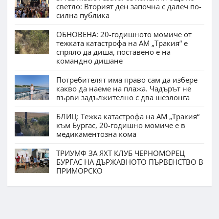
светло: Вторият ден започна с далеч по-
силна публика
ОБНОВЕНА: 20-годишното момиче от
тежката катастрофа на АМ „Тракия“ е
спряло да диша, поставено е на
командно дишане
Потребителят има право сам да избере
какво да наеме на плажа. Чадърът не
върви задължително с два шезлонга
БЛИЦ: Тежка катастрофа на АМ „Тракия“
към Бургас, 20-годишно момиче е в
медикаментозна кома
ТРИУМФ ЗА ЯХТ КЛУБ ЧЕРНОМОРЕЦ
БУРГАС НА ДЪРЖАВНОТО ПЪРВЕНСТВО В
ПРИМОРСКО