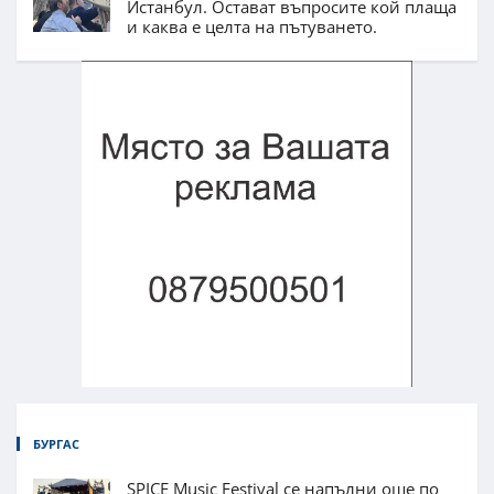
Истанбул. Остават въпросите кой плаща
и каква е целта на пътуването.
БУРГАС
SPICE Music Festival се напълни още по