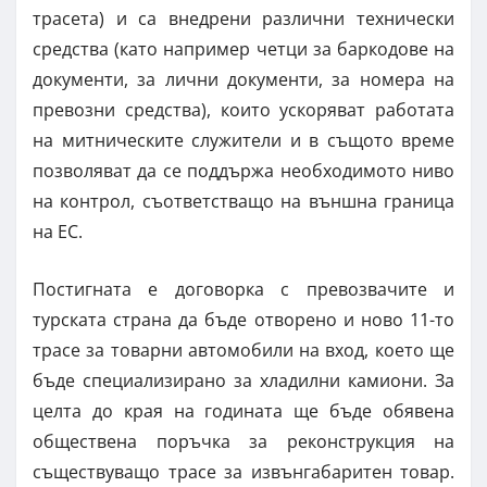
трасета) и са внедрени различни технически
средства (като например четци за баркодове на
документи, за лични документи, за номера на
превозни средства), които ускоряват работата
на митническите служители и в същото време
позволяват да се поддържа необходимото ниво
на контрол, съответстващо на външна граница
на ЕС.
Постигната е договорка с превозвачите и
турската страна да бъде отворено и ново 11-то
трасе за товарни автомобили на вход, което ще
бъде специализирано за хладилни камиони. За
целта до края на годината ще бъде обявена
обществена поръчка за реконструкция на
съществуващо трасе за извънгабаритен товар.