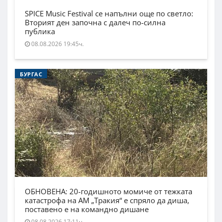
SPICE Music Festival се напълни още по светло:
Вторият ден започна с далеч по-силна
публика
08.08.2026 19:45ч.
БУРГАС
ОБНОВЕНА: 20-годишното момиче от тежката
катастрофа на АМ „Тракия“ е спряло да диша,
поставено е на командно дишане
08.08.2026 17:11ч.