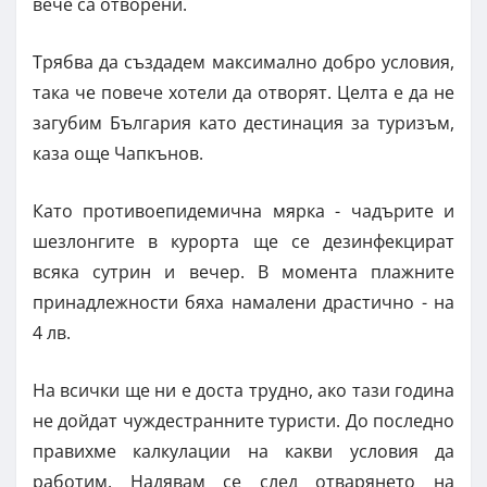
вече са отворени.
Трябва да създадем максимално добро условия,
така че повече хотели да отворят. Целта е да не
загубим България като дестинация за туризъм,
каза още Чапкънов.
Като противоепидемична мярка - чадърите и
шезлонгите в курорта ще се дезинфекцират
всяка сутрин и вечер. В момента плажните
принадлежности бяха намалени драстично - на
4 лв.
На всички ще ни е доста трудно, ако тази година
не дойдат чуждестранните туристи. До последно
правихме калкулации на какви условия да
работим. Надявам се след отварянето на