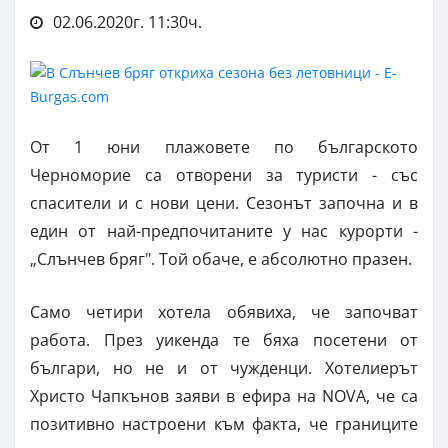
02.06.2020г. 11:30ч.
От 1 юни плажовете по българското
Черноморие са отворени за туристи - със
спасители и с нови цени. Сезонът започна и в
един от най-предпочитаните у нас курорти -
„Слънчев бряг". Той обаче, е абсолютно празен.
Само четири хотела обявиха, че започват
работа. През уикенда те бяха посетени от
българи, но не и от чужденци. Хотелиерът
Христо Чапкънов заяви в ефира на NOVA, че са
позитивно настроени към факта, че границите