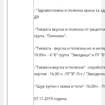
- "Здравословна и полезна храна за зд
ДЯ
-"Тиквата вкусна и полезна от рецептите
група "Пинокио";
-"Тиквата - вкусна и полезна,но и инте
10.00ч. - II "Б" група "Звездица" и ПГ "
-"Тиквата-вкусна и полезна" - изработ
хартия - 16,00 ч. -ПГ"В" /5-г./ "Звездичк
-"Щур купон с мама и тати"- 16,00ч. - ПГ
07.11.2019 година