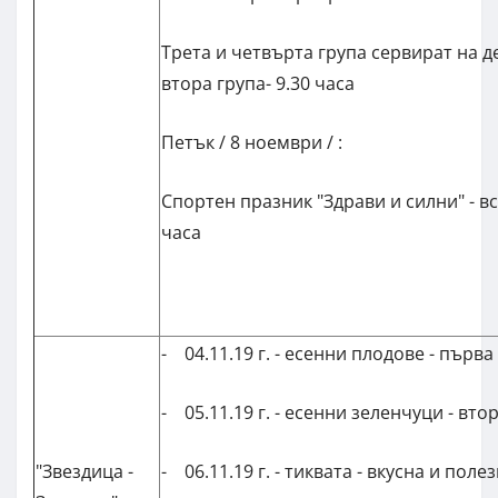
Трета и четвърта група сервират на д
втора група- 9.30 часа
Петък / 8 ноември / :
Спортен празник "Здрави и силни" - вс
часа
- 04.11.19 г. - есенни плодове - първа 
- 05.11.19 г. - есенни зеленчуци - втор
"Звездица -
- 06.11.19 г. - тиквата - вкусна и полезн