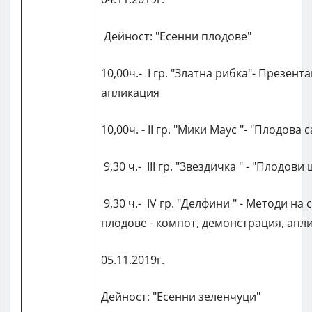
Дейност: "Есенни плодове"
10,00ч.- I гр. "Златна рибка"- Презент
апликация
10,00ч. - II гр. "Мики Маус "- "Плодова 
9,30 ч.- III гр. "Звездичка " - "Плодов
9,30 ч.- IV гр. "Делфини " - Методи на
плодове - компот, демонстрация, апл
05.11.2019г.
Дейност: "Есенни зеленчуци"