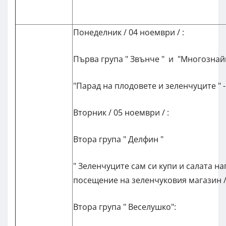
Понеделник / 04 ноември / :
Първа група " Звънче " и "Многознай
"Парад на плодовете и зеленчуците " -
Вторник / 05 ноември / :
Втора група " Делфин "
" Зеленчуците сам си купи и салата нап
посещение на зеленчуковия магазин 
Втора група " Веселушко":