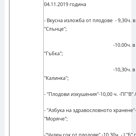
04.11.2019 година
- Вкусна изложба от плодове - 9,30ч. 
"Слънце";
-10.00ч. в яслена
"Гъбка";
-10,30ч. в яслена
"Калинка";
- "Плодови изкушения"-10,00 ч. -ПГ"В" /
- "Азбука на здравословното хранене"- 10
"Моряче";
-"Чуден сок от плодове" -10,30ч. - I "Б