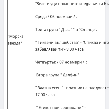
"Зеленчуци похапнете и здравички бъд
Сряда / 06 ноември / :
Трета група " Дъга" " и "Слънце":
"Морска
" Тиквени вълшебства" - "С тиква и иг
звезда"
забавлявай ти"- 9.30 часа
Четвъртък / 07 ноември / :
Втора група " Делфин"
" Златна есен " - празник на плодовете
17.00 часа .
" Етикет при сервиране " -