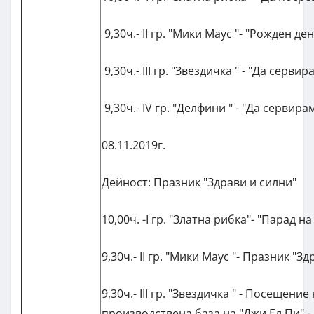
9,30ч.- II гр. "Мики Маус "- "Рожден ден
9,30ч.- III гр. "Звездичка " - "Да серви
9,30ч.- IV гр. "Делфини " - "Да сервира
08.11.2019г.
Дейност: Празник "Здрави и силни"
10,00ч. -I гр. "Златна рибка"- "Парад н
9,30ч.- II гр. "Мики Маус "- Празник "З
9,30ч.- III гр. "Звездичка " - Посещение
производствена база на "Джи Ел Пи" -