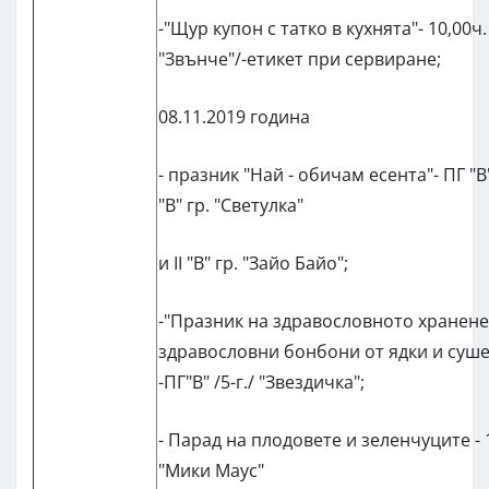
-"Щур купон с татко в кухнята"- 10,00ч. -
"Звънче"/-етикет при сервиране;
08.11.2019 година
- празник "Най - обичам есента"- ПГ "В" 
"В" гр. "Светулка"
и II "В" гр. "Зайо Байо";
-"Празник на здравословното хранене
здравословни бонбони от ядки и суше
-ПГ"В" /5-г./ "Звездичка";
- Парад на плодовете и зеленчуците - 10
"Мики Маус"