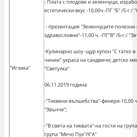
- Плата с плодове и зеленчуци, израб
естетически вкус -10,00ч.-ПГ "Б" /5-г./ 
- презентация "Зеленчуците-полезни 
здравословни"-11,00 ч. -ПГ"В" /6-г./ "З
-Кулинарно шоу -щур купон "С татко в
чинии"-украса на сандвичи; детско меню
"Иглика"
"Светулка"
06.11.2019 година
-"Тиквени вълшебства"-фенери-10,00 ч. 
"Звънче";
-"В света на тиквата"-на гости на група 
група "Мечо Пух"/II"А"