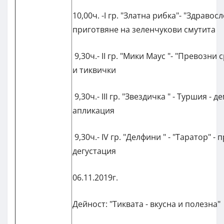
10,00ч. -I гр. "Златна рибка"- "Здравос
приготвяне на зеленчукови смутита
9,30ч.- II гр. "Мики Маус "- "Превозни
и тиквички
9,30ч.- III гр. "Звездичка " - Туршия - 
апликация
9,30ч.- IV гр. "Делфини " - "Таратор" -
дегустация
06.11.2019г.
Дейност: "Тиквата - вкусна и полезна"