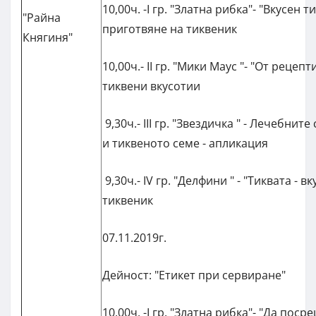
10,00ч. -I гр. "Златна рибка"- "Вкусен т
"Райна
приготвяне на тиквеник
Княгиня"
10,00ч.- II гр. "Мики Маус "- "От рецеп
тиквени вкусотии
9,30ч.- III гр. "Звездичка " - Лечебнит
и тиквеното семе - апликация
9,30ч.- IV гр. "Делфини " - "Тиквата - в
тиквеник
07.11.2019г.
Дейност: "Етикет при сервиране"
10,00ч. -I гр. "Златна рибка"- "Да пос