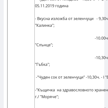
05.11.2019 година
- Вкусна изложба от зеленчуци - 9,30ч
"Калинка";
-10.00ч. в яслен
"Слънце";
-10,30ч. в яслен
"Гъбка";
-"Чуден сок от зеленчуци" -10,30ч. - I 
-"Къщичка на здравословното хранене"-
г./ "Моряче";