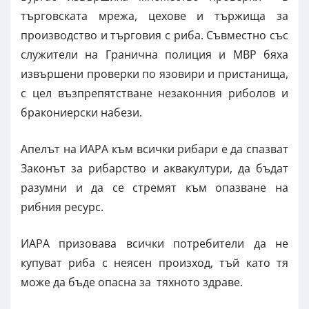
търговската мрежа, цехове и тържища за
производство и търговия с риба. Съвместно със
служители на Гранична полиция и МВР бяха
извършени проверки по язовири и пристанища,
с цел възпрепятстване незаконния риболов и
бракониерски набези.
Апелът на ИАРА към всички рибари е да спазват
Законът за рибарство и аквакултури, да бъдат
разумни и да се стремят към опазване на
рибния ресурс.
ИАРА призовава всички потребители да не
купуват риба с неясен произход, тъй като тя
може да бъде опасна за тяхното здраве.