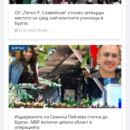
ОУ „Петко Р. Славейков“ отново затвърди
мястото си сред най-елитните училища в
Бургас
31.07.2026 09:36ч.
БУРГАС
Издирването на Симона Пейчева стигна до
Бургас. МВР включи цялата област в
операцията