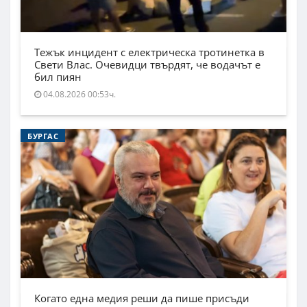
Тежък инцидент с електрическа тротинетка в
Свети Влас. Очевидци твърдят, че водачът е
бил пиян
04.08.2026 00:53ч.
БУРГАС
Когато една медия реши да пише присъди