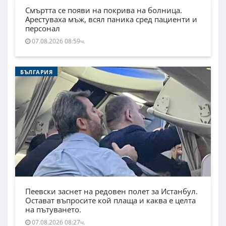
Смъртта се появи на покрива на болница.
Арестуваха мъж, всял паника сред пациенти и
персонал
07.08.2026 08:59ч.
БЪЛГАРИЯ
Пеевски заснет на редовен полет за Истанбул.
Остават въпросите кой плаща и каква е целта
на пътуването.
07.08.2026 08:27ч.