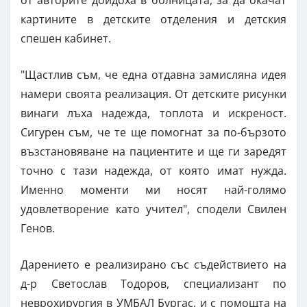
от авторите дойдоха в болницата, за да окачат
картините в детските отделения и детския
спешен кабинет.
"Щастлив съм, че една отдавна замисляна идея
намери своята реализация. От детските рисунки
винаги лъха надежда, топлота и искреност.
Сигурен съм, че те ще помогнат за по-бързото
възстановяване на пациентите и ще ги заредят
точно с тази надежда, от която имат нужда.
Именно моменти ми носят най-голямо
удовлетворение като учител", сподели Свилен
Генов.
Дарението е реализирано със съдействието на
д-р Светослав Тодоров, специализант по
неврохирургия в УМБАЛ Бургас, и с помощта на