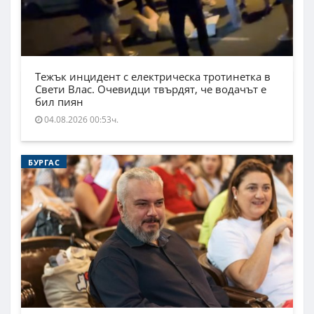
Тежък инцидент с електрическа тротинетка в
Свети Влас. Очевидци твърдят, че водачът е
бил пиян
04.08.2026 00:53ч.
БУРГАС