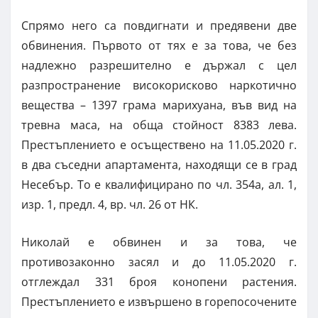
Спрямо него са повдигнати и предявени две
обвинения. Първото от тях е за това, че без
надлежно разрешително е държал с цел
разпространение високорисково наркотично
вещества – 1397 грама марихуана, във вид на
тревна маса, на обща стойност 8383 лева.
Престъплението е осъществено на 11.05.2020 г.
в два съседни апартамента, находящи се в град
Несебър. То е квалифицирано по чл. 354а, ал. 1,
изр. 1, предл. 4, вр. чл. 26 от НК.
Николай е обвинен и за това, че
противозаконно засял и до 11.05.2020 г.
отглеждал 331 броя конопени растения.
Престъплението е извършено в горепосочените