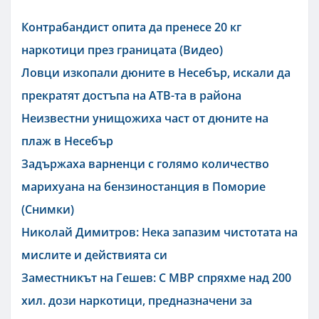
Контрабандист опита да пренесе 20 кг
наркотици през границата (Видео)
Ловци изкопали дюните в Несебър, искали да
прекратят достъпа на АТВ-та в района
Неизвестни унищожиха част от дюните на
плаж в Несебър
Задържаха варненци с голямо количество
марихуана на бензиностанция в Поморие
(Снимки)
Николай Димитров: Нека запазим чистотата на
мислите и действията си
Заместникът на Гешев: С МВР спряхме над 200
хил. дози наркотици, предназначени за