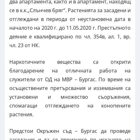
два апартамента, както и в апартамент, находящ
се в к.к.„Слънчев бряг“. Растенията за засадени и
отглеждани в периода от неустановена дата в
началото на 2020 г. до 11.05.2020 г. Престъпното
деяние е квалифицирано по чл. 354в, ал. 1, вр.
чл. 23 от НК.
Наркотичните вещества са открити
благодарение на отличната работа на
служители от ОД на МВР – Бургас. По време на
осъществените претърсвания и изземвания са
установени и множество съоръжения,
спомагащи отглеждането на конопените
растения.
Предстои Окръжен съд – Бургас да проведе
заседание и да се произнесе по искането на