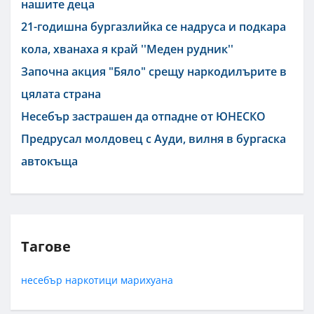
нашите деца
21-годишна бургазлийка се надруса и подкара
кола, хванаха я край ''Меден рудник''
Започна акция "Бяло" срещу наркодилърите в
цялата страна
Несебър застрашен да отпадне от ЮНЕСКО
Предрусал молдовец с Ауди, вилня в бургаска
автокъща
Тагове
несебър
наркотици
марихуана