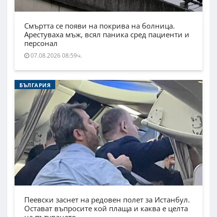
Смъртта се появи на покрива на болница.
Арестуваха мъж, всял паника сред пациенти и
персонал
07.08.2026 08:59ч.
БЪЛГАРИЯ
Пеевски заснет на редовен полет за Истанбул.
Остават въпросите кой плаща и каква е целта