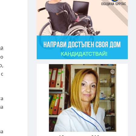
ай
зо
о,
 с
та
на
на