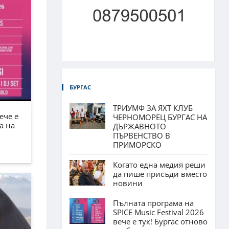
БУРГАС
ТРИУМФ ЗА ЯХТ КЛУБ
ече е
ЧЕРНОМОРЕЦ БУРГАС НА
а на
ДЪРЖАВНОТО
ПЪРВЕНСТВО В
ПРИМОРСКО
Когато една медия реши
да пише присъди вместо
новини
Пълната програма на
SPICE Music Festival 2026
вече е тук! Бургас отново