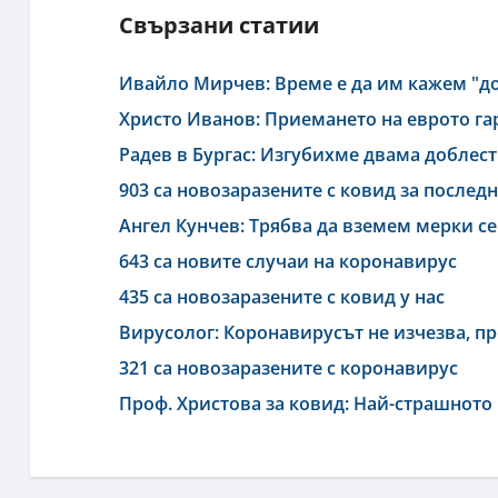
Свързани статии
Ивайло Мирчев: Време е да им кажем "до
Христо Иванов: Приемането на еврото га
Радев в Бургас: Изгубихме двама доблес
903 са новозаразените с ковид за после
Ангел Кунчев: Трябва да вземем мерки се
643 са новите случаи на коронавирус
435 са новозаразените с ковид у нас
Вирусолог: Коронавирусът не изчезва, п
321 са новозаразените с коронавирус
Проф. Христова за ковид: Най-страшното 