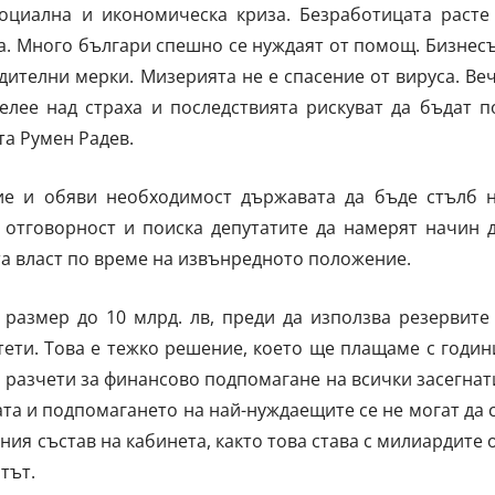
оциална и икономическа криза. Безработицата расте
а. Много българи спешно се нуждаят от помощ. Бизнес
ителни мерки. Мизерията не е спасение от вируса. Ве
елее над страха и последствията рискуват да бъдат п
та Румен Радев.
ие и обяви необходимост държавата да бъде стълб 
 отговорност и поиска депутатите да намерят начин 
та власт по време на извънредното положение.
 размер до 10 млрд. лв, преди да използва резервите
ети. Това е тежко решение, което ще плащаме с годин
 разчети за финансово подпомагане на всички засегнат
та и подпомагането на най-нуждаещите се не могат да 
ния състав на кабинета, както това става с милиардите 
тът.