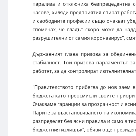
парализа и отключиха безпрецедентна с
часове, хиляди предприятия спират работ
и свободните професии също очакват убед
споменах, че гладът скоро може да надд
разрушителни от самия коронавирус", смя
Държавният глава призова за обединен
стабилност. Той призова парламентът за
работят, за да контролират изпълнителна
"Правителството прибягва до нов заем в
бюджета като преосмисли своите приорит
Очакваме гаранции за прозрачност и ясни
Парите за възстановяването на икономика
разпределят без ясни правила и само в тес
бюджетния излишък", обяви още президен