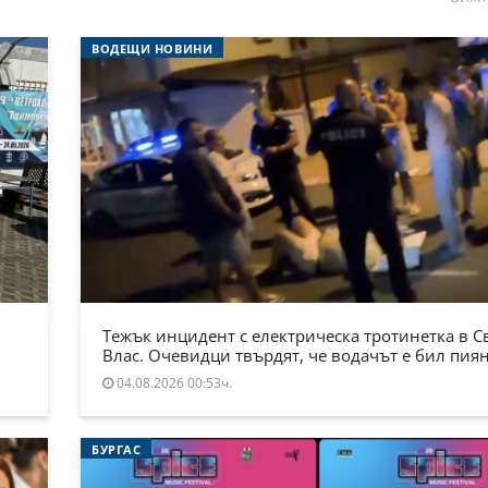
ВОДЕЩИ НОВИНИ
Тежък инцидент с електрическа тротинетка в С
Влас. Очевидци твърдят, че водачът е бил пия
04.08.2026 00:53ч.
БУРГАС