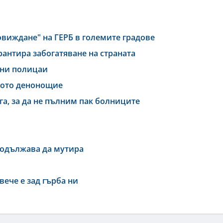
виждане" на ГЕРБ в големите градове
рантира забогатяване на страната
тни полицаи
дното денонощие
га, за да не пълним пак болниците
родължава да мутира
вече е зад гърба ни