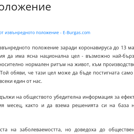
положение
извънредното положение заради коронавируса до 13 м
ия да има ясна национална цел - възможно най-бър
носително нормален ритъм на живот, към производств
Той обяви, че тази цел може да бъде постигната само
секи един от нас.
 дължи на обществото убедителна информация за ефек
я месец, както и да взема решенията си на база 
ста на заболеваемостта, но доведоха до обществе