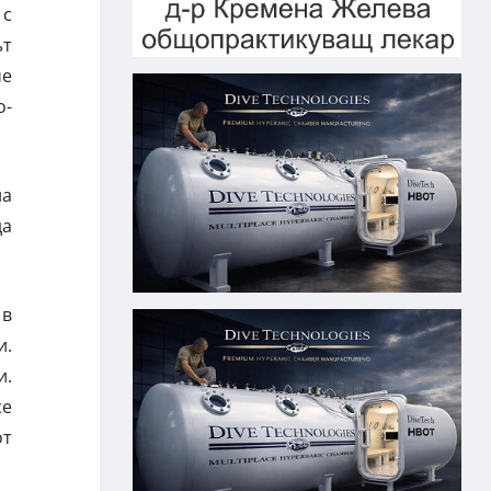
 с
ът
че
о-
на
да
 в
и.
и.
се
от