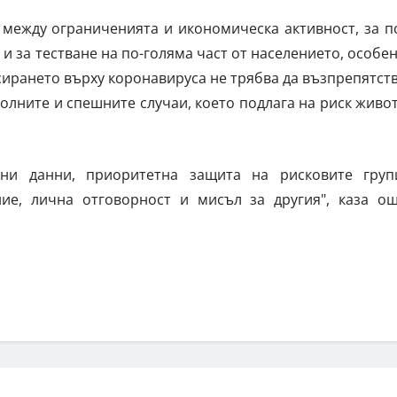
 между ограниченията и икономическа активност, за п
 за тестване на по-голяма част от населението, особе
усирането върху коронавируса не трябва да възпрепятст
олните и спешните случаи, което подлага на риск живо
рни данни, приоритетна защита на рисковите груп
ие, лична отговорност и мисъл за другия", каза о