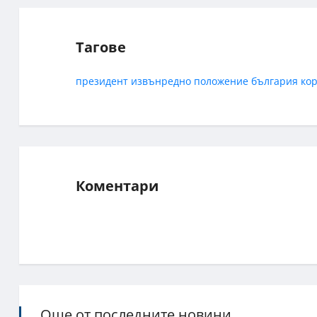
Тагове
президент
извънредно
положение
българия
ко
Коментари
Още от последните новини