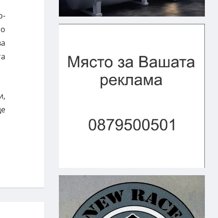
о-
но
ва
та
и,
ще