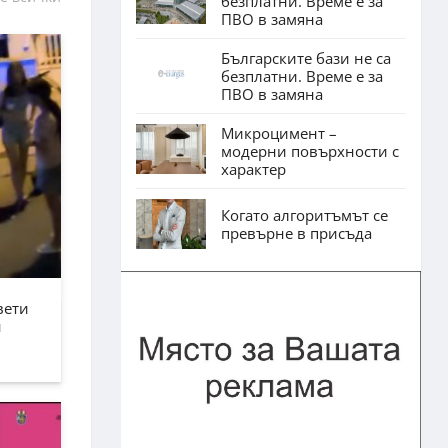
безплатни. Време е за
ПВО в замяна
Българските бази не са
безплатни. Време е за
ПВО в замяна
Микроцимент –
модерни повърхности с
характер
Когато алгоритъмът се
превърне в присъда
вети
н