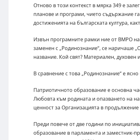
Отново в този контекст в мярка 349 е зал
планове и програми, чието съдържание га
достиженията на българската култура, как
Извън програмните рамки ние от ВМРО нас
заменен с „Родинознание“, се наричаше „О
название. Кой свят? Материален, духовен 
В сравнение с това „Родинознание“ е ясно
Патриотичното образование е основна час
Любовта към родината и опазването на на
ценност за Организацията в продължение 
Преди повече от две години по инициатив
образование в парламента и заместник-пр