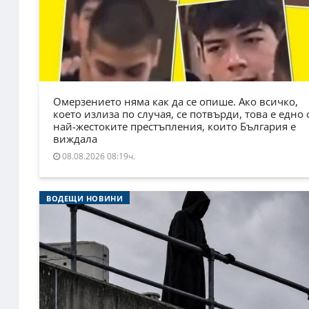
Омерзението няма как да се опише. Ако всичко,
което излиза по случая, се потвърди, това е едно 
най-жестоките престъпления, които България е
виждала
08.08.2026 08:19ч.
ВОДЕЩИ НОВИНИ