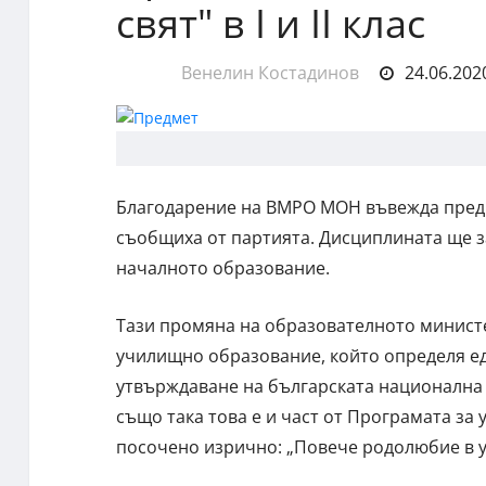
свят" в I и II клас
Венелин Костадинов
24.06.2020
Благодарение на ВМРО МОН въвежда предм
съобщиха от партията. Дисциплината ще зам
началното образование.
Тази промяна на образователното министе
училищно образование, който определя ед
утвърждаване на българската национална иде
също така това е и част от Програмата за 
посочено изрично: „Повече родолюбие в 