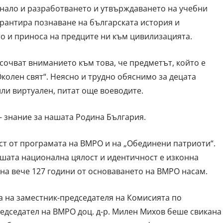
егнало и разработването и утвърждаването на учебни
рантира познаване на българската история и
то и приноса на предците ни към цивилизацията.
очват вниманието към това, че предметът, който е
колен свят“. Неясно и трудно обяснимо за децата
или виртуален, питат още воеводите.
 - знание за нашата Родина България.
т от програмата на ВМРО и на „Обединени патриоти“.
шата национална цялост и идентичност е изконна
на вече 127 години от основаването на ВМРО насам.
а на заместник-председателя на Комисията по
едседател на ВМРО доц. д-р. Милен Михов беше свикана