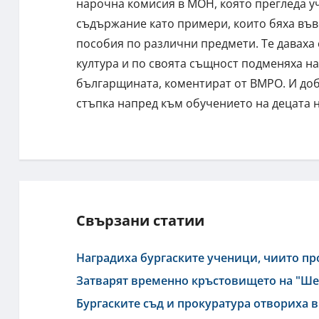
нарочна комисия в МОН, която прегледа у
съдържание като примери, които бяха във
пособия по различни предмети. Те даваха 
култура и по своята същност подменяха на
българщината, коментират от ВМРО. И доб
стъпка напред към обучението на децата 
Свързани статии
Наградиха бургаските ученици, чиито пр
Затварят временно кръстовището на "Ше
Бургаските съд и прокуратура отвориха 