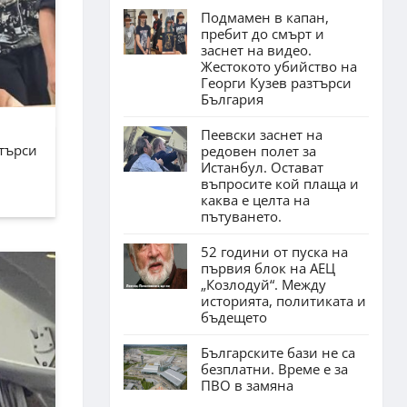
Подмамен в капан,
пребит до смърт и
заснет на видео.
Жестокото убийство на
Георги Кузев разтърси
България
Пеевски заснет на
зтърси
редовен полет за
Истанбул. Остават
въпросите кой плаща и
каква е целта на
пътуването.
52 години от пуска на
първия блок на АЕЦ
„Козлодуй“. Между
историята, политиката и
бъдещето
Българските бази не са
безплатни. Време е за
ПВО в замяна