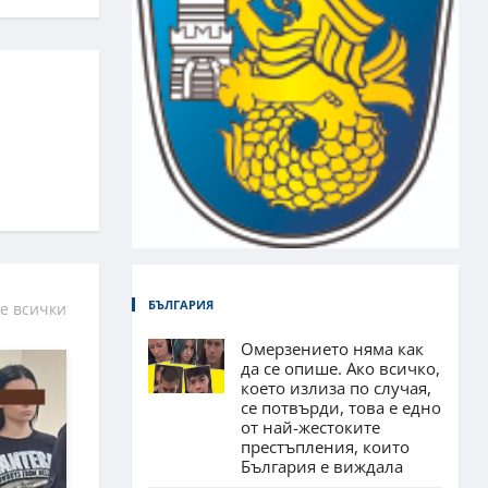
БЪЛГАРИЯ
е всички
Омерзението няма как
да се опише. Ако всичко,
което излиза по случая,
се потвърди, това е едно
от най-жестоките
престъпления, които
България е виждала