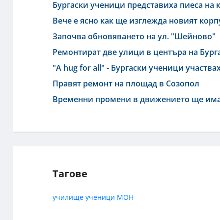
Бургаски ученици представиха пиеса на 
Вече е ясно как ще изглежда новият кор
Започва обновяването на ул. "Шейново"
Ремонтират две улици в центъра на Бург
"A hug for all" - Бургаски ученици участв
Правят ремонт на площад в Созопол
Временни промени в движението ще има
Тагове
училище
ученици
МОН