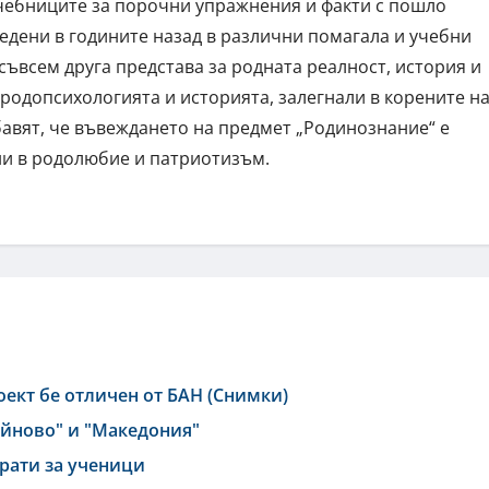
чебниците за порочни упражнения и факти с пошло
едени в годините назад в различни помагала и учебни
съвсем друга представа за родната реалност, история и
родопсихологията и историята, залегнали в корените н
авят, че въвеждането на предмет „Родинознание“ е
ни в родолюбие и патриотизъм.
оект бе отличен от БАН (Снимки)
йново" и "Македония"
врати за ученици