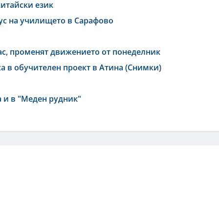
китайски език
пус на училището в Сарафово
ас, променят движението от понеделник
аха в обучителен проект в Атина (Снимки)
 и в "Меден рудник"