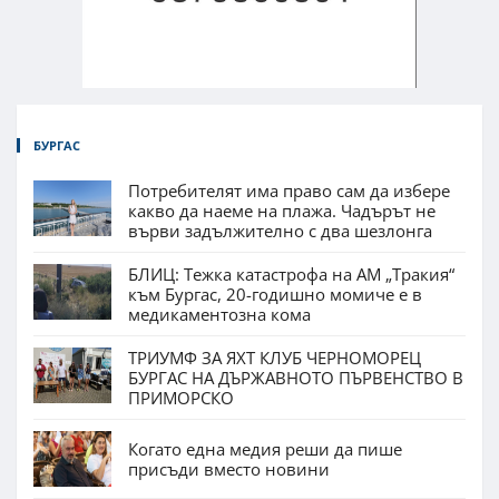
БУРГАС
Потребителят има право сам да избере
какво да наеме на плажа. Чадърът не
върви задължително с два шезлонга
БЛИЦ: Тежка катастрофа на АМ „Тракия“
към Бургас, 20-годишно момиче е в
медикаментозна кома
ТРИУМФ ЗА ЯХТ КЛУБ ЧЕРНОМОРЕЦ
БУРГАС НА ДЪРЖАВНОТО ПЪРВЕНСТВО В
ПРИМОРСКО
Когато една медия реши да пише
присъди вместо новини