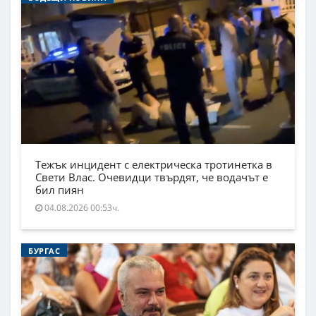
Тежък инцидент с електрическа тротинетка в
Свети Влас. Очевидци твърдят, че водачът е
бил пиян
04.08.2026 00:53ч.
БУРГАС