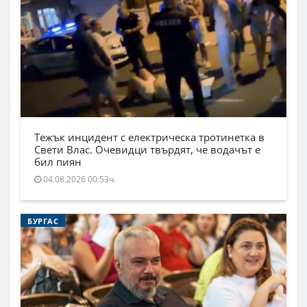
Тежък инцидент с електрическа тротинетка в
Свети Влас. Очевидци твърдят, че водачът е
бил пиян
04.08.2026 00:53ч.
БУРГАС