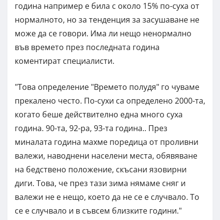
година например е била с около 15% по-суха от
нормалното, но за тенденция за засушаване не
може да се говори. Има ли нещо ненормално
във времето през последната година
коментират специалисти.
"Това определение "Времето полудя" го чуваме
прекалено често. По-сухи са определено 2000-та,
когато беше действително една много суха
година. 90-та, 92-ра, 93-та година.. През
миналата година махме поредица от проливни
валежи, наводнени населени места, обявяване
на бедствено положение, скъсани язовирни
диги. Това, че през тази зима нямаме сняг и
валежи не е нещо, което да не се е случвало. То
се е случвало и в съвсем близките години."