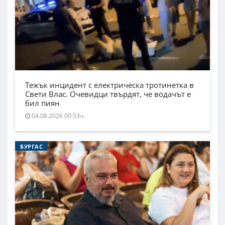
Тежък инцидент с електрическа тротинетка в
Свети Влас. Очевидци твърдят, че водачът е
бил пиян
04.08.2026 00:53ч.
БУРГАС