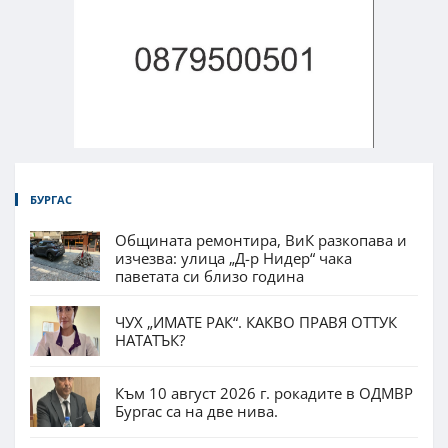
БУРГАС
Общината ремонтира, ВиК разкопава и
изчезва: улица „Д-р Нидер“ чака
паветата си близо година
ЧУХ „ИМАТЕ РАК“. КАКВО ПРАВЯ ОТТУК
НАТАТЪК?
Към 10 август 2026 г. рокадите в ОДМВР
Бургас са на две нива.