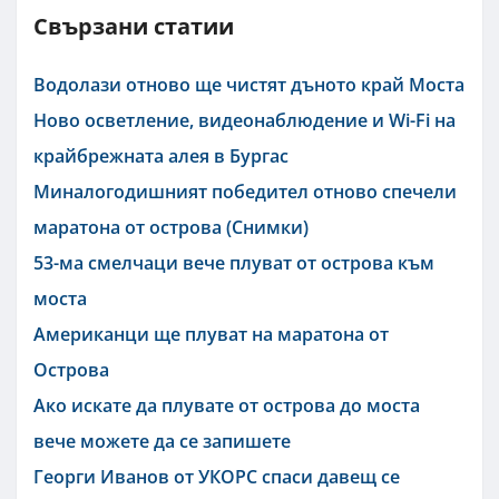
Свързани статии
Водолази отново ще чистят дъното край Моста
Ново осветление, видеонаблюдение и Wi-Fi на
крайбрежната алея в Бургас
Миналогодишният победител отново спечели
маратона от острова (Снимки)
53-ма смелчаци вече плуват от острова към
моста
Американци ще плуват на маратона от
Острова
Ако искате да плувате от острова до моста
вече можете да се запишете
Георги Иванов от УКОРС спаси давещ се