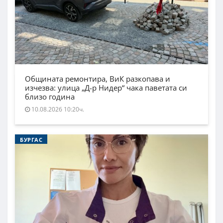
Общината ремонтира, ВиК разкопава и
изчезва: улица „Д-р Нидер“ чака паветата си
близо година
10.08.2026 10:20ч.
БУРГАС