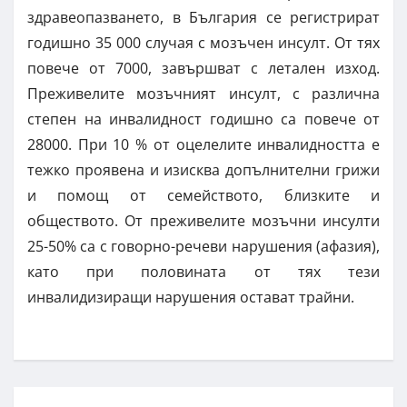
здравеопазването, в България се регистрират
годишно 35 000 случая с мозъчен инсулт. От тях
повече от 7000, завършват с летален изход.
Преживелите мозъчният инсулт, с различна
степен на инвалидност годишно са повече от
28000. При 10 % от оцелелите инвалидността е
тежко проявена и изисква допълнителни грижи
и помощ от семейството, близките и
обществото. От преживелите мозъчни инсулти
25-50% са с говорно-речеви нарушения (афазия),
като при половината от тях тези
инвалидизиращи нарушения остават трайни.