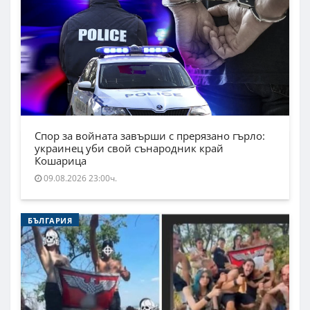
Спор за войната завърши с прерязано гърло:
украинец уби свой сънародник край
Кошарица
09.08.2026 23:00ч.
БЪЛГАРИЯ