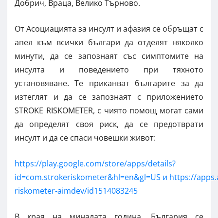
Добрич, Враца, Велико Търново.
От Асоциацията за инсулт и афазия се обръщат с
апел към всички българи да отделят няколко
минути, да се запознаят със симптомите на
инсулта и поведението при тяхното
установяване. Те приканват българите за да
изтеглят и да се запознаят с приложението
STROKE RISKOMETER, с чиято помощ могат сами
да определят своя риск, да се предотврати
инсулт и да се спаси човешки живот:
https://play.google.com/store/apps/details?
id=com.strokeriskometer&hl=en&gl=US и https://apps.
riskometer-aimdev/id1514083245
В края на миналата година, България се