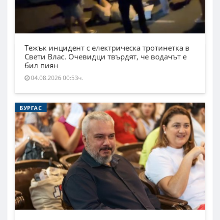
Тежък инцидент с електрическа тротинетка в
Свети Влас. Очевидци твърдят, че водачът е
бил пиян
04.08.2026 00:53ч.
БУРГАС