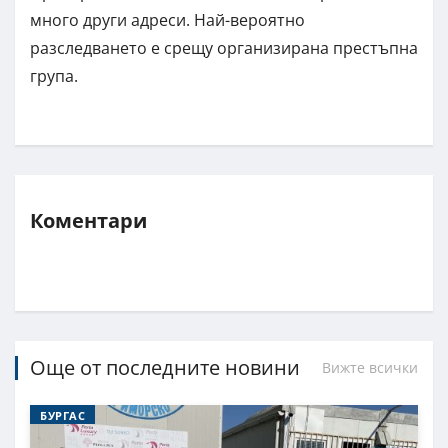
много други адреси. Най-вероятно
разследването е срещу организирана престъпна
група.
Коментари
Още от последните новини
Вижте всички
БУРГАС