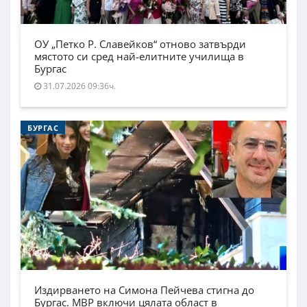
ОУ „Петко Р. Славейков“ отново затвърди
мястото си сред най-елитните училища в
Бургас
31.07.2026 09:36ч.
БУРГАС
Издирването на Симона Пейчева стигна до
Бургас. МВР включи цялата област в