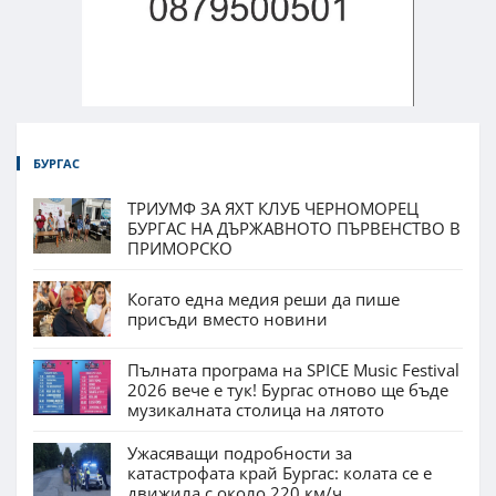
БУРГАС
ТРИУМФ ЗА ЯХТ КЛУБ ЧЕРНОМОРЕЦ
БУРГАС НА ДЪРЖАВНОТО ПЪРВЕНСТВО В
ПРИМОРСКО
Когато една медия реши да пише
присъди вместо новини
Пълната програма на SPICE Music Festival
2026 вече е тук! Бургас отново ще бъде
музикалната столица на лятото
Ужасяващи подробности за
катастрофата край Бургас: колата се е
движила с около 220 км/ч