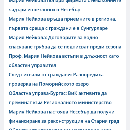
Мария Нейкова попари фирмата с незаконните
чадъри и шезлонги в Несебър
Мария Нейкова връща приемните в региона,
първата среща с граждани е в Сунгурларе
Мария Нейкова: Договорите за водно
спасяване трябва да се подписват преди сезона
Проф. Мария Нейкова встъпи в длъжност като
областен управител
След сигнали от граждани: Разпоредиха
проверка на Поморийското езеро
Областна управа-Бургас: ВиК активите да
преминат към Регионалното министерство
Мария Нейкова настоява Несебър да получи
финансиране за реконструкция на Стария град