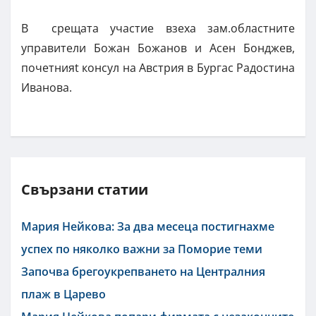
В срещата участие взеха зам.областните
управители Божан Божанов и Асен Бонджев,
почетнияt консул на Австрия в Бургас Радостина
Иванова.
Свързани статии
Мария Нейкова: За два месеца постигнахме
успех по няколко важни за Поморие теми
Започва брегоукрепването на Централния
плаж в Царево