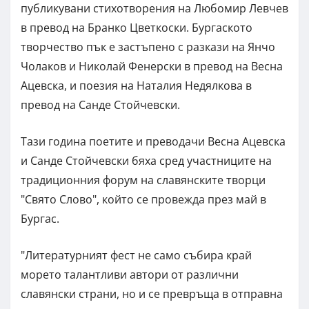
публикувани стихотворения на Любомир Левчев
в превод на Бранко Цветкоски. Бургаското
творчество пък е застъпено с разкази на Янчо
Чолаков и Николай Фенерски в превод на Весна
Ацевска, и поезия на Наталия Недялкова в
превод на Санде Стойчевски.
Тази година поетите и преводачи Весна Ацевска
и Санде Стойчевски бяха сред участниците на
традиционния форум на славянските творци
"Свято Слово", който се провежда през май в
Бургас.
"Литературният фест не само събира край
морето талантливи автори от различни
славянски страни, но и се превръща в отправна