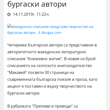
бургаски автори
14.11.2019г. 11:22ч.
Четирима български автори са представени в
авторитетното македонско литературно
списание "Книжевно житие". В новия си брой
списанието на скопското книгоиздателство
"Макавей" посвети 30 страници на
съвременната българска поезия и проза, като
акцент е поставен и върху творчеството на
бургаски автори.
В рубриката "Препеви и преводи" са