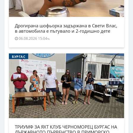
Дрогирана шофьорка задържана в Свети Влас,
в автомобила е пътувало и 2-годишно дете
06.08.2026 15:04ч.
БУРГАС
ТРИУМФ ЗА ЯХТ КЛУБ ЧЕРНОМОРЕЦ БУРГАС НА
ДЪРЖАВНОТО ПЪРВЕНСТВО В ПРИМОРСКО