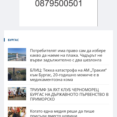
БУРГАС
Потребителят има право сам да избере
какво да наеме на плажа. Чадърът не
върви задължително с два шезлонга
БЛИЦ: Тежка катастрофа на АМ „Тракия“
към Бургас, 20-годишно момиче е в
медикаментозна кома
ТРИУМФ ЗА ЯХТ КЛУБ ЧЕРНОМОРЕЦ
БУРГАС НА ДЪРЖАВНОТО ПЪРВЕНСТВО В
ПРИМОРСКО
Когато една медия реши да пише
присъди вместо новини