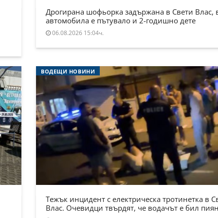
Дрогирана шофьорка задържана в Свети Влас, 
автомобила е пътувало и 2-годишно дете
06.08.2026 15:04ч.
ВОДЕЩИ НОВИНИ
Тежък инцидент с електрическа тротинетка в С
Влас. Очевидци твърдят, че водачът е бил пия