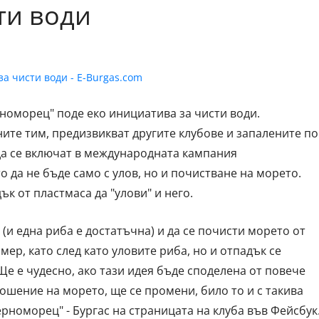
ти води
рноморец" поде еко инициатива за чисти води.
ите тим, предизвикват другите клубове и запалените по
да се включат в международната кампания
ето да не бъде само с улов, но и почистване на морето.
ък от пластмаса да "улови" и него.
а (и една риба е достатъчна) и да се почисти морето от
ер, като след като уловите риба, но и отпадък се
Ще е чудесно, ако тази идея бъде споделена от повече
ношение на морето, ще се промени, било то и с такива
ерноморец" - Бургас на страницата на клуба във Фейсбук