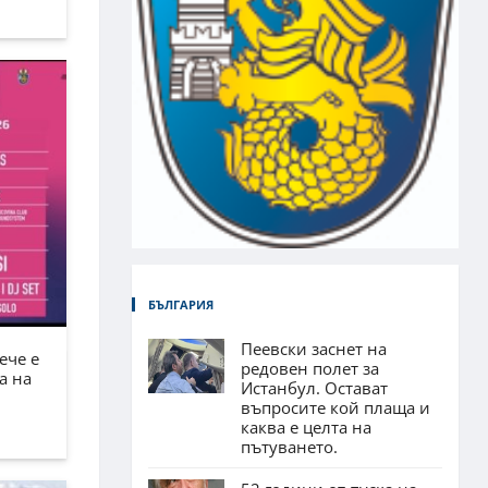
БЪЛГАРИЯ
Пеевски заснет на
ече е
редовен полет за
а на
Истанбул. Остават
въпросите кой плаща и
каква е целта на
пътуването.