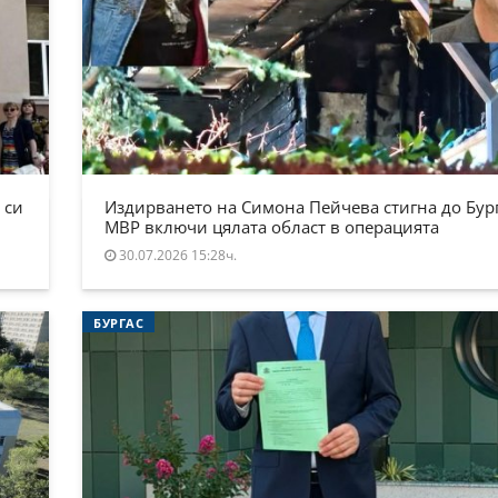
 си
Издирването на Симона Пейчева стигна до Бург
МВР включи цялата област в операцията
30.07.2026 15:28ч.
БУРГАС