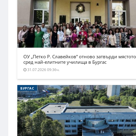
ОУ „Петко Р. Славейков“ отново затвърди мястото
сред най-елитните училища в Бургас
31.07.2026 09:36ч.
БУРГАС