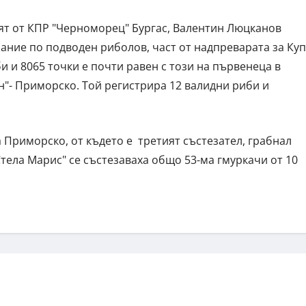
ят от КПР "Черноморец" Бургас, Валентин Люцканов
зание по подводен риболов, част от надпреварата за Ку
и и 8065 точки е почти равен с този на първенеца в
н"- Приморско. Той регистрира 12 валидни риби и
 Приморско, от където е третият състезател, грабнал
"Стела Марис" се състезаваха общо 53-ма гмуркачи от 10