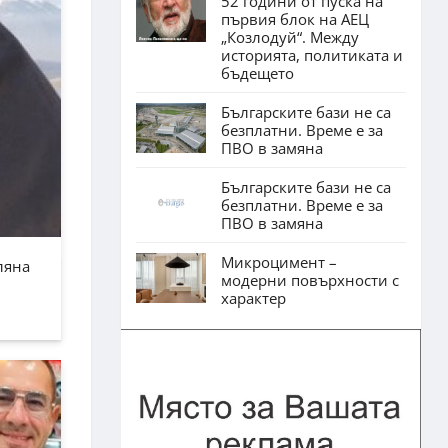
52 години от пуска на
първия блок на АЕЦ
„Козлодуй“. Между
историята, политиката и
бъдещето
Българските бази не са
безплатни. Време е за
ПВО в замяна
Българските бази не са
безплатни. Време е за
ПВО в замяна
Микроцимент –
ляна
модерни повърхности с
характер