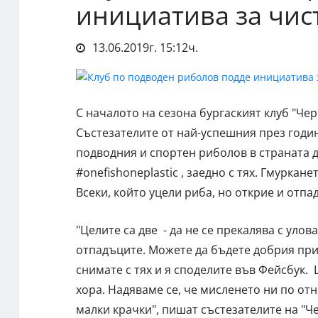
инициатива за чис
13.06.2019г. 15:12ч.
С началото на сезона бургаският клуб "Че
Състезателите от най-успешния през годин
подводния и спортен риболов в страната 
#onefishoneplastic , заедно с тях. Гмуркан
Всеки, който уцели риба, но открие и отпад
"Целите са две - да не се прекалява с улов
отпадъците. Можете да бъдете добрия прим
снимате с тях и я споделите във Фейсбук. 
хора. Надяваме се, че мисленето ни по от
малки крачки", пишат състезателите на "Ч