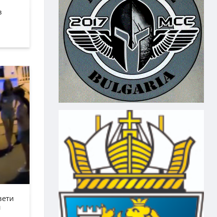
в
вети
н