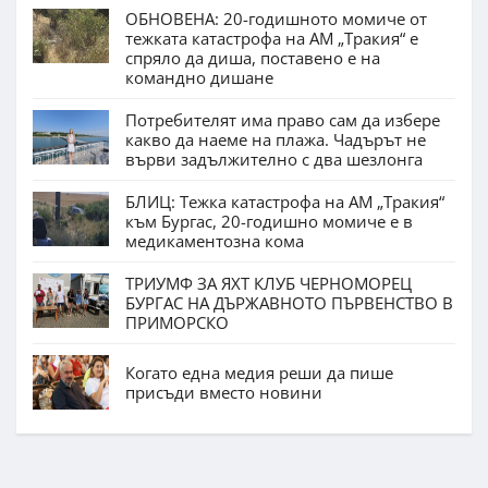
ОБНОВЕНА: 20-годишното момиче от
тежката катастрофа на АМ „Тракия“ е
спряло да диша, поставено е на
командно дишане
Потребителят има право сам да избере
какво да наеме на плажа. Чадърът не
върви задължително с два шезлонга
БЛИЦ: Тежка катастрофа на АМ „Тракия“
към Бургас, 20-годишно момиче е в
медикаментозна кома
ТРИУМФ ЗА ЯХТ КЛУБ ЧЕРНОМОРЕЦ
БУРГАС НА ДЪРЖАВНОТО ПЪРВЕНСТВО В
ПРИМОРСКО
Когато една медия реши да пише
присъди вместо новини