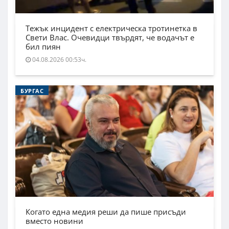
Тежък инцидент с електрическа тротинетка в
Свети Влас. Очевидци твърдят, че водачът е
бил пиян
04.08.2026 00:53ч.
БУРГАС
Когато една медия реши да пише присъди
вместо новини