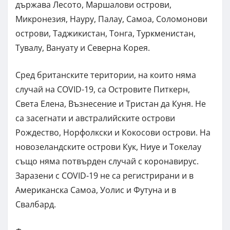
държава Лесото, Маршалови острови,
Микронезия, Науру, Палау, Самоа, Соломонови
острови, Таджикистан, Тонга, Туркменистан,
Тувалу, Вануату и Северна Корея.
Сред британските територии, на които няма
случай на COVID-19, са Островите Питкерн,
Света Елена, Възнесение и Тристан да Куня. Не
са засегнати и австралийските острови
Рождество, Норфолкски и Кокосови острови. На
новозеландските острови Кук, Ниуе и Токелау
също няма потвърден случай с коронавирус.
Заразени с COVID-19 не са регистрирани и в
Американска Самоа, Уолис и Футуна и в
Свалбард.