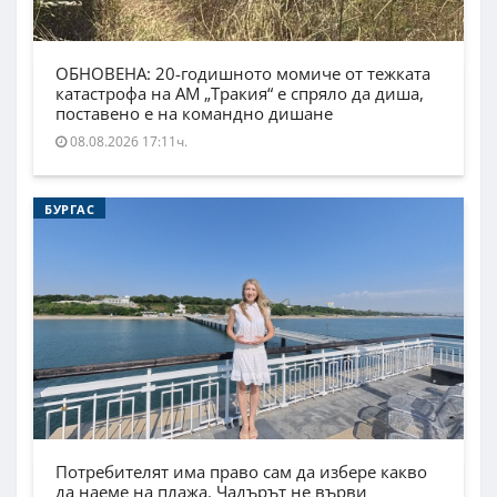
ОБНОВЕНА: 20-годишното момиче от тежката
катастрофа на АМ „Тракия“ е спряло да диша,
поставено е на командно дишане
08.08.2026 17:11ч.
БУРГАС
Потребителят има право сам да избере какво
да наеме на плажа. Чадърът не върви