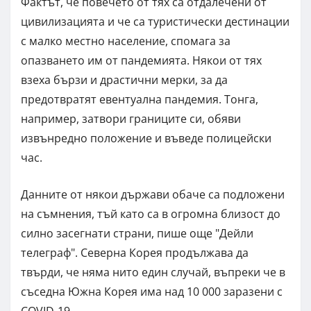
Фактът, че повечето от тях са отдалечени от
цивилизацията и че са туристически дестинации
с малко местно население, спомага за
опазването им от пандемията. Някои от тях
взеха бързи и драстични мерки, за да
предотвратят евентуална пандемия. Тонга,
например, затвори границите си, обяви
извънредно положение и въведе полицейски
час.
Данните от някои държави обаче са подложени
на съмнения, тъй като са в огромна близост до
силно засегнати страни, пише още "Дейли
телеграф". Северна Корея продължава да
твърди, че няма нито един случай, въпреки че в
съседна Южна Корея има над 10 000 заразени с