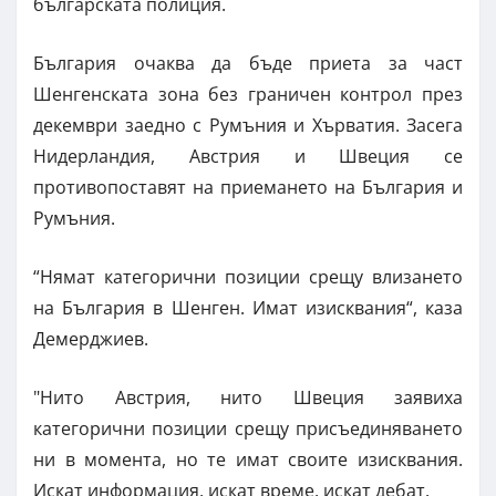
българската полиция.
България очаква да бъде приета за част
Шенгенската зона без граничен контрол през
декември заедно с Румъния и Хърватия. Засега
Нидерландия, Австрия и Швеция се
противопоставят на приемането на България и
Румъния.
“Нямат категорични позиции срещу влизането
на България в Шенген. Имат изисквания“, каза
Демерджиев.
"Нито Австрия, нито Швеция заявиха
категорични позиции срещу присъединяването
ни в момента, но те имат своите изисквания.
Искат информация, искат време, искат дебат.