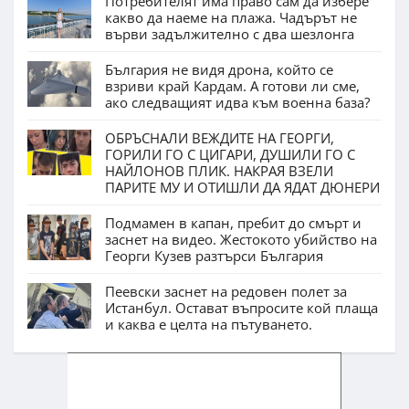
Потребителят има право сам да избере
какво да наеме на плажа. Чадърът не
върви задължително с два шезлонга
България не видя дрона, който се
взриви край Кардам. А готови ли сме,
ако следващият идва към военна база?
ОБРЪСНАЛИ ВЕЖДИТЕ НА ГЕОРГИ,
ГОРИЛИ ГО С ЦИГАРИ, ДУШИЛИ ГО С
НАЙЛОНОВ ПЛИК. НАКРАЯ ВЗЕЛИ
ПАРИТЕ МУ И ОТИШЛИ ДА ЯДАТ ДЮНЕРИ
Подмамен в капан, пребит до смърт и
заснет на видео. Жестокото убийство на
Георги Кузев разтърси България
Пеевски заснет на редовен полет за
Истанбул. Остават въпросите кой плаща
и каква е целта на пътуването.