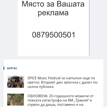
БУРГАС
SPICE Music Festival се напълни още по
светло: Вторият ден започна с далеч по-
силна публика
ОБНОВЕНА: 20-годишното момиче от
тежката катастрофа на АМ „Тракия“ е
спряло да диша, поставено е на