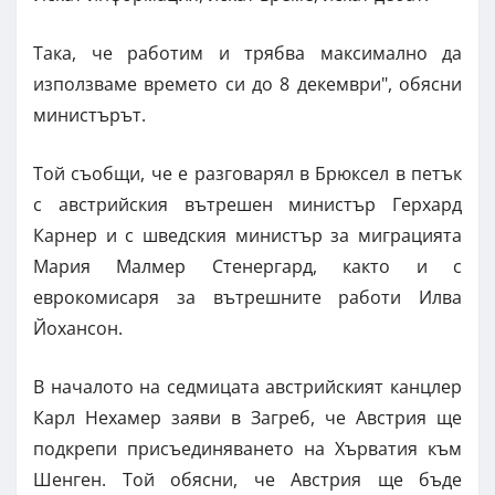
Така, че работим и трябва максимално да
използваме времето си до 8 декември", обясни
министърът.
Той съобщи, че е разговарял в Брюксел в петък
с австрийския вътрешен министър Герхард
Карнер и с шведския министър за миграцията
Мария Малмер Стенергард, както и с
еврокомисаря за вътрешните работи Илва
Йохансон.
В началото на седмицата австрийският канцлер
Карл Нехамер заяви в Загреб, че Австрия ще
подкрепи присъединяването на Хърватия към
Шенген. Той обясни, че Австрия ще бъде