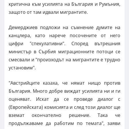
критична към усилията на България и Румъния,
защото от там идвали мигрантите.
Демерджиев подложи на съмнение думите на
канцлера, като нарече посочените от него
цифри "спекулативни". Според вътрешния
министър в Сърбия миграционните потоци се
смесвали и "произходът на мигрантите е трудно
установим".
"Австрийците казаха, че нямат нищо против
България. Много добре виждат усилията ни и ги
оценяват. Искат да се проведе диалог с
(Европейската) комисията и след този диалог ще
вземат окончателно решение. Така че
продължаваме да работим по темата", заяви