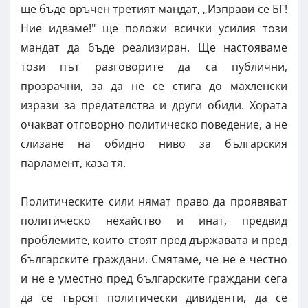
ще бъде връчен третият мандат, „Изправи се БГ!
Ние идваме!" ще положи всички усилия този
мандат да бъде реализиран. Ще настояваме
този път разговорите да са публични,
прозрачни, за да не се стига до махленски
изрази за предателства и други обиди. Хората
очакват отговорно политическо поведение, а не
слизане на обидно ниво за българския
парламент, каза тя.
Политическите сили нямат право да проявяват
политическо нехайство и инат, предвид
проблемите, които стоят пред държавата и пред
българските граждани. Смятаме, че не е честно
и не е уместно пред българските граждани сега
да се търсят политически дивиденти, да се