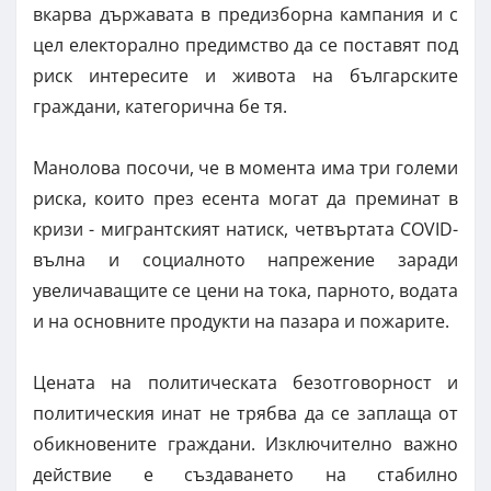
вкарва държавата в предизборна кампания и с
цел електорално предимство да се поставят под
риск интересите и живота на българските
граждани, категорична бе тя.
Манолова посочи, че в момента има три големи
риска, които през есента могат да преминат в
кризи - мигрантският натиск, четвъртата COVID-
вълна и социалното напрежение заради
увеличаващите се цени на тока, парното, водата
и на основните продукти на пазара и пожарите.
Цената на политическата безотговорност и
политическия инат не трябва да се заплаща от
обикновените граждани. Изключително важно
действие е създаването на стабилно