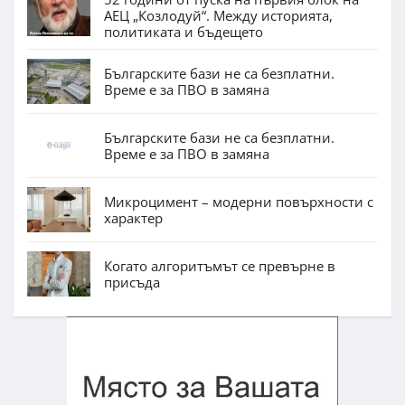
АЕЦ „Козлодуй“. Между историята,
политиката и бъдещето
Българските бази не са безплатни.
Време е за ПВО в замяна
Българските бази не са безплатни.
Време е за ПВО в замяна
Микроцимент – модерни повърхности с
характер
Когато алгоритъмът се превърне в
присъда