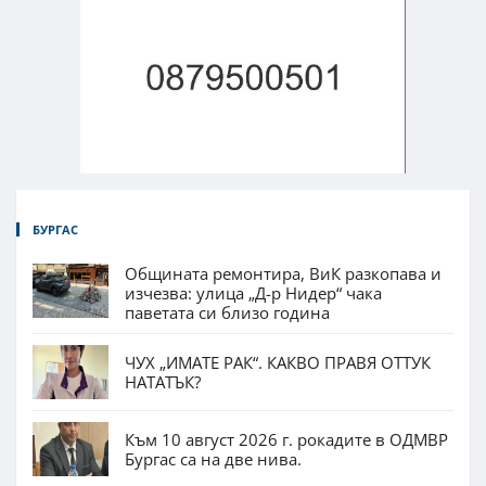
БУРГАС
Общината ремонтира, ВиК разкопава и
изчезва: улица „Д-р Нидер“ чака
паветата си близо година
ЧУХ „ИМАТЕ РАК“. КАКВО ПРАВЯ ОТТУК
НАТАТЪК?
Към 10 август 2026 г. рокадите в ОДМВР
Бургас са на две нива.