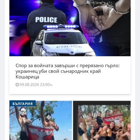
Спор за войната завърши с прерязано гърло:
украинец уби свой сънародник край
Кошарица
09.08.2026 23:00ч.
БЪЛГАРИЯ