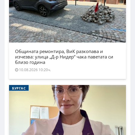
Общината ремонтира, ВиК разкопава и
изчезва: улица „Д-р Нидер“ чака паветата си
близо година
10.08.2026 10:20ч.
БУРГАС