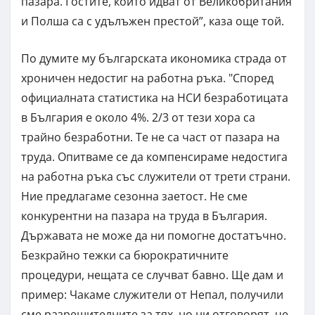
пазара. Гостите, които идват от Великобритания
и Полша са с удълъжен престой”, каза още той.
По думите му българската икономика страда от
хроничен недостиг на работна ръка. "Според
официалната статистика на НСИ безработицата
в България е около 4%. 2/3 от тези хора са
трайно безработни. Те не са част от пазара на
труда. Опитваме се да компенсираме недостига
на работна ръка със служители от трети страни.
Ние предлагаме сезонна заетост. Не сме
конкурентни на пазара на труда в България.
Държавата не може да ни помогне достатъчно.
Безкрайно тежки са бюрократичните
процедури, нещата се случват бавно. Ще дам и
пример: Чакаме служители от Непал, получили
сме разрешителните за тях, но ни отговорят, че