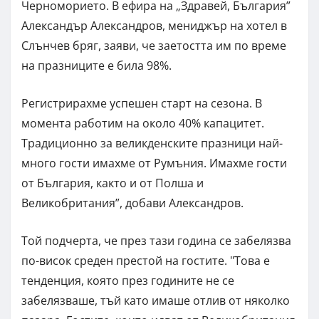
Черноморието. В ефира на „Здравей, България”
Александър Александров, мениджър на хотел в
Слънчев бряг, заяви, че заетостта им по време
на празниците е била 98%.
Регистрирахме успешен старт на сезона. В
момента работим на около 40% капацитет.
Традиционно за великденските празници най-
много гости имахме от Румъния. Имахме гости
от България, както и от Полша и
Великобритания”, добави Александров.
Той подчерта, че през тази година се забелязва
по-висок среден престой на гостите. "Това е
тенденция, която през годините не се
забелязваше, тъй като имаше отлив от няколко