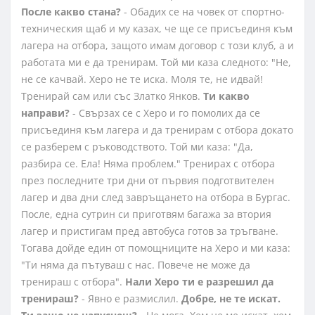
После какво стана?
- Обадих се на човек от спортно-
техническия щаб и му казах, че ще се присъединя към
лагера на отбора, защото имам договор с този клуб, а и
работата ми е да тренирам. Той ми каза следното: "Не,
не се качвай. Херо не те иска. Моля те, не идвай!
Тренирай сам или със Златко Янков.
Ти какво
направи?
- Свързах се с Херо и го помолих да се
присъединя към лагера и да тренирам с отбора докато
се разберем с ръководството. Той ми каза: "Да,
разбира се. Ела! Няма проблем." Тренирах с отбора
през последните три дни от първия подготвителен
лагер и два дни след завръщането на отбора в Бургас.
После, една сутрин си приготвям багажа за втория
лагер и пристигам пред автобуса готов за тръгване.
Тогава дойде един от помощниците на Херо и ми каза:
"Ти няма да пътуваш с нас. Повече не може да
тренираш с отбора".
Нали Херо ти е разрешил да
тренираш?
- Явно е размислил.
Добре, не те искат.