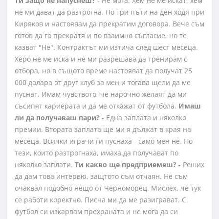
Ти защо не напуснеш?
- Не мога. Хем не ме искат, хем
не ми дават да разтрогна. По три пъти на ден ходя при
Киряков и настоявам да прекратим договора. Вече съм
готов да го прекратя и по взаимно съгласие, но те
казват "Не". Контрактът ми изтича след шест месеца.
Херо не ме иска и не ми разрешава да тренирам с
отбора, но в същото време настояват да получат 25
000 долара от друг клуб за мен и тогава щели да ме
пуснат. Имам чувството, че нарочно желаят да ми
съсипят кариерата и да ме откажат от футбола.
Имаш
ли да получаваш пари?
- Една заплата и няколко
премии. Втората заплата ще ми я дължат в края на
месеца. Всички играчи ги пуснаха - само мен не. Но
тези, които разтрогнаха, имаха да получават по
няколко заплати.
Ти какво ще предприемеш?
- Реших
да дам това интервю, защтото съм отчаян. Не съм
очаквал подобно нещо от Черноморец. Мислех, че тук
се работи коректно. Писна ми да ме разиграват. С
футбол си изкарвам прехраната и не мога да си