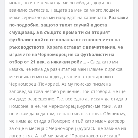
искат, но и не желаят да ме освободят, дори по
взаимно съгласие. Нещата за мен са много лоши и
може сериозно да ми навредят на кариерата.
Разкажи
по-подробно, защото твоят случай е доста
смущаващ, а в същото време ти си вторият
футболист който се оплаква от отношението на
ръководството. Хората остават с впечатление, че
играчите на Черноморец не са футболисти на
отбор от 21 век, а някакви роби…
- След като ми
казаха, че няма да разчитат на мен Пламен Киряков
ме извика и ми нареди да започна тренировки с
Черноморец (Поморие). Аз му поисках писмена
заповед за това негово решение. Той отговори, че ще
ми даде разрешение. Т.е. все едно аз искам да отида в
Поморие, а не, че Черноморец (Бургас) ме гони. А аз
не искам да ходя там, те настояват за това. Обявих му,
че няма да отида в Поморие и тъй като имам договор
за още 6 месеца с Черноморец (Бургас), ще замина на
лагер с тях. А той ми заяви: "Прави каквото искаш."