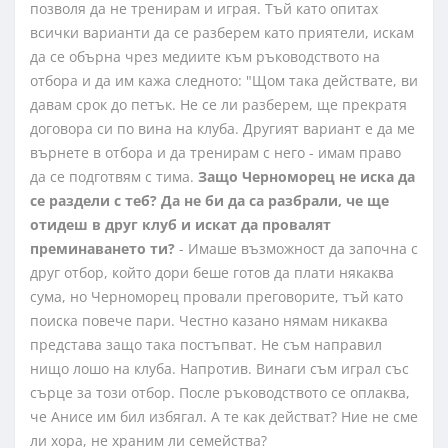
позволя да не тренирам и играя. Тъй като опитах
всички варианти да се разберем като приятели, искам
да се обърна чрез медиите към ръководството на
отбора и да им кажа следното: "Щом така действате, ви
давам срок до петък. Не се ли разберем, ще прекратя
договора си по вина на клуба. Другият вариант е да ме
върнете в отбора и да тренирам с него - имам право
да се подготвям с тима.
Защо Черноморец не иска да
се раздели с теб? Да не би да са разбрали, че ще
отидеш в друг клуб и искат да провалят
преминаването ти?
- Имаше възможност да започна с
друг отбор, който дори беше готов да плати някаква
сума, но Черноморец провали преговорите, тъй като
поиска повече пари. Честно казано нямам никаква
представа защо така постъпват. Не съм направил
нищо лошо на клуба. Напротив. Винаги съм играл със
сърце за този отбор. После ръководството се оплаква,
че Анисе им бил избягал. А те как действат? Ние не сме
ли хора, не храним ли семейства?