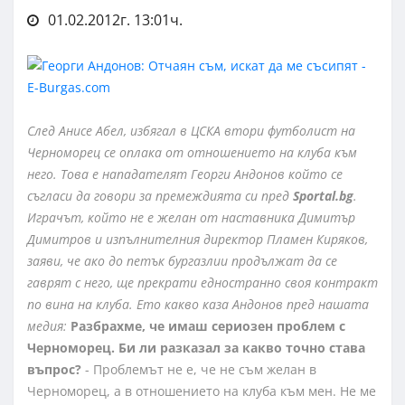
01.02.2012г. 13:01ч.
След Анисе Абел, избягал в ЦСКА втори футболист на
Черноморец се оплака от отношението на клуба към
него. Това е нападателят Георги Андонов който се
съгласи да говори за премеждията си пред
Sportal.bg
.
Играчът, който не е желан от наставника Димитър
Димитров и изпълнителния директор Пламен Киряков,
заяви, че ако до петък бургазлии продължат да се
гаврят с него, ще прекрати едностранно своя контракт
по вина на клуба. Ето какво каза Андонов пред нашата
медия:
Разбрахме, че имаш сериозен проблем с
Черноморец. Би ли разказал за какво точно става
въпрос?
- Проблемът не е, че не съм желан в
Черноморец, а в отношението на клуба към мен. Не ме