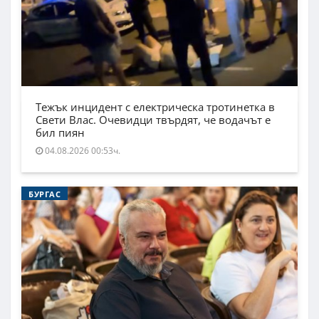
Тежък инцидент с електрическа тротинетка в
Свети Влас. Очевидци твърдят, че водачът е
бил пиян
04.08.2026 00:53ч.
БУРГАС