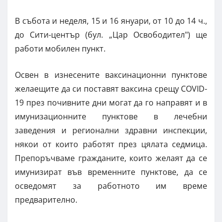
В събота и неделя, 15 и 16 януари, от 10 до 14 ч.,
до Сити-център (бул. „Цар Освободител") ще
работи мобилен пункт.
Освен в изнесените ваксинационни пунктове
желаещите да си поставят ваксина срещу COVID-
19 през почивните дни могат да го направят и в
имунизационните пунктове в лечебни
заведения и регионални здравни инспекции,
някои от които работят през цялата седмица.
Препоръчваме гражданите, които желаят да се
имунизират във временните пунктове, да се
осведомят за работното им време
предварително.