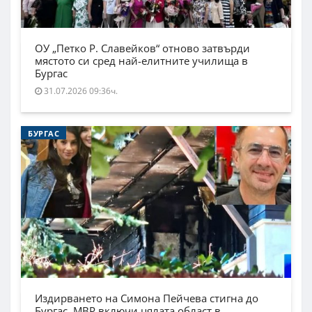
ОУ „Петко Р. Славейков“ отново затвърди
мястото си сред най-елитните училища в
Бургас
31.07.2026 09:36ч.
БУРГАС
Издирването на Симона Пейчева стигна до
Бургас. МВР включи цялата област в