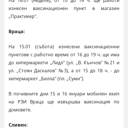
На 16.01 (неделя), от 10 до 14 ч. ще работи
изнесен ваксинационен пункт в магазин
„Практикер".
Враца:
На 15.01 (събота) изнесени ваксинационни
пунктове с работно време от 16 до 19 ч. ще има
до хипермаркети „Лидл" (ул. „В. Кънчов" №21 и
ул. „Стоян Даскалов" №3), а от 15 до 18 ч. - до
хипермаркет „Билла" (пл. „Суми").
В почивните дни 15 и 16 януари мобилен екип
на РЗИ Враца ще извършва ваксинация по
домовете.
Сливен: