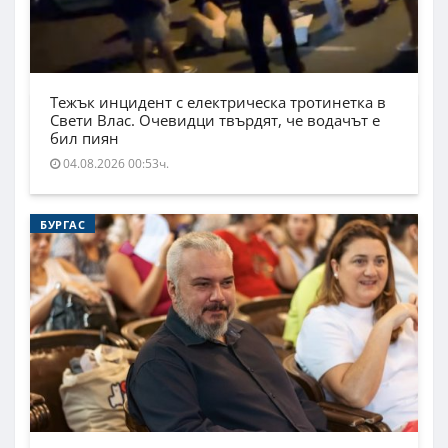
Тежък инцидент с електрическа тротинетка в
Свети Влас. Очевидци твърдят, че водачът е
бил пиян
04.08.2026 00:53ч.
БУРГАС