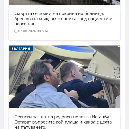
Смъртта се появи на покрива на болница.
Арестуваха мъж, всял паника сред пациенти и
персонал
07.08.2026 08:59ч.
БЪЛГАРИЯ
Пеевски заснет на редовен полет за Истанбул.
Остават въпросите кой плаща и каква е целта
на пътуването.