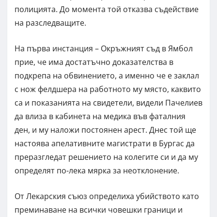
полицията. До момента той отказва съдействие
на разследващите.
На първа инстанция – Окръжният съд в Ямбол
прие, че има достатъчно доказателства в
подкрепа на обвинението, а именно че е заклал
с нож фелдшера на работното му място, каквито
са и показанията на свидетели, видели Пачелиев
да влиза в кабинета на медика във фаталния
ден, и му наложи постоянен арест. Днес той ще
настоява апелативните магистрати в Бургас да
преразгледат решението на колегите си и да му
определят по-лека мярка за неотклонение.
От Лекарския съюз определиха убийството като
преминаване на всички човешки граници и