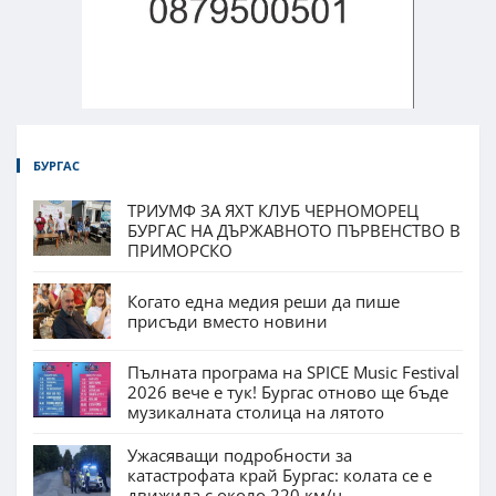
БУРГАС
ТРИУМФ ЗА ЯХТ КЛУБ ЧЕРНОМОРЕЦ
БУРГАС НА ДЪРЖАВНОТО ПЪРВЕНСТВО В
ПРИМОРСКО
Когато една медия реши да пише
присъди вместо новини
Пълната програма на SPICE Music Festival
2026 вече е тук! Бургас отново ще бъде
музикалната столица на лятото
Ужасяващи подробности за
катастрофата край Бургас: колата се е
движила с около 220 км/ч