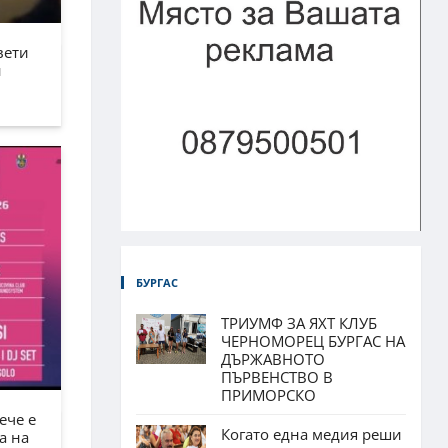
вети
н
БУРГАС
ТРИУМФ ЗА ЯХТ КЛУБ
ЧЕРНОМОРЕЦ БУРГАС НА
ДЪРЖАВНОТО
ПЪРВЕНСТВО В
ПРИМОРСКО
ече е
Когато една медия реши
а на