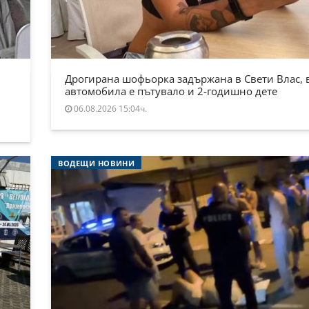
Дрогирана шофьорка задържана в Свети Влас, 
автомобила е пътувало и 2-годишно дете
06.08.2026 15:04ч.
ВОДЕЩИ НОВИНИ