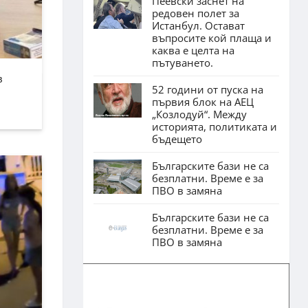
Пеевски заснет на
редовен полет за
Истанбул. Остават
въпросите кой плаща и
каква е целта на
пътуването.
в
52 години от пуска на
първия блок на АЕЦ
„Козлодуй“. Между
историята, политиката и
бъдещето
Българските бази не са
безплатни. Време е за
ПВО в замяна
Българските бази не са
безплатни. Време е за
ПВО в замяна