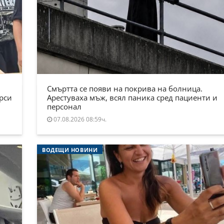
Смъртта се появи на покрива на болница.
ърси
Арестуваха мъж, всял паника сред пациенти и
персонал
07.08.2026 08:59ч.
ВОДЕЩИ НОВИНИ