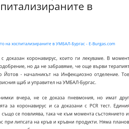
спитализираните в
с доказан коронавирус, които ги лекуваме. В момен
одобрение, но да не забравяме, че още върви терапия
-р Йотов - началникът на Инфекциозно отделение. То
изисния щаб и управител на УМБАЛ-Бургас.
нимки вчера, не се доказа пневмония, но имат дру
ята за коронавирус и са доказани с PCR тест. Едини
й също се повлиява, така че към момента състоянието 
ас при липсата на кръв и кръвни продукти. Няма плано