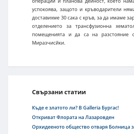
операции и планова дейност, което нам
успокоява, защото и кръводарители ням
доставихме 30 сака с кръв, за да имаме з
отделението за трансфузионна хемато
помещенията и да са на разстояние о
Миразчисйки.
Свързани статии
Къде е златото ли? В Galleria Бургас!
Откриват Флората на Лазаровден
Орхидееното общество отваря Болница з