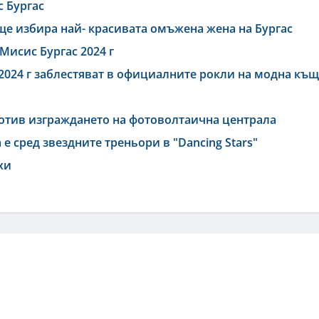
с Бургас
ще избира най- красивата омъжена жена на Бургас
Мисис Бургас 2024 г
 2024 г заблестяват в официалните рокли на модна къ
ротив изграждането на фотоволтаична централа
е сред звездните треньори в "Dancing Stars"
хи