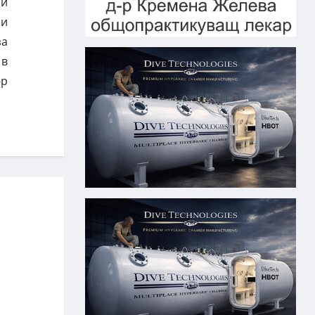
ни
 и
за
 в
-р