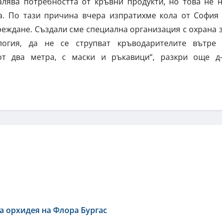
алява потребността от кръвни продукти, но това не 
а. По тази причина вчера изпратихме кола от София
ареждане. Създали сме специална организация с охрана 
логия, да не се струпват кръводарителите вътре
т два метра, с маски и ръкавици“, разкри още д
а орхидея на Флора Бургас