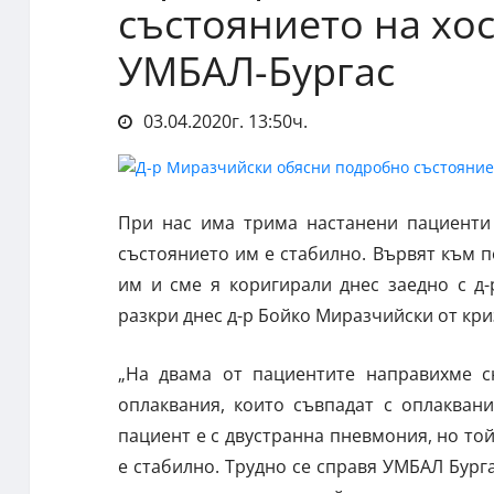
състоянието на хо
УМБАЛ-Бургас
03.04.2020г. 13:50ч.
При нас има трима настанени пациенти 
състоянието им е стабилно. Вървят към п
им и сме я коригирали днес заедно с д
разкри днес д-р Бойко Миразчийски от кр
„На двама от пациентите направихме с
оплаквания, които съвпадат с оплаквани
пациент е с двустранна пневмония, но то
е стабилно. Трудно се справя УМБАЛ Бург