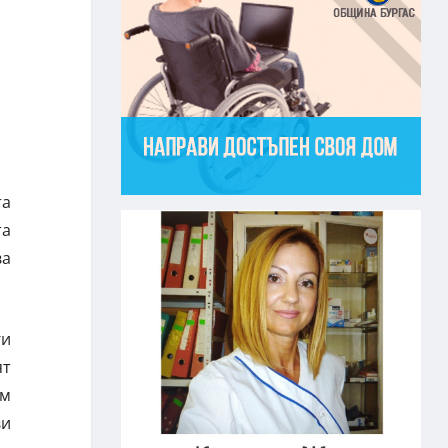
та
та
ва
ги
ят
им
ви