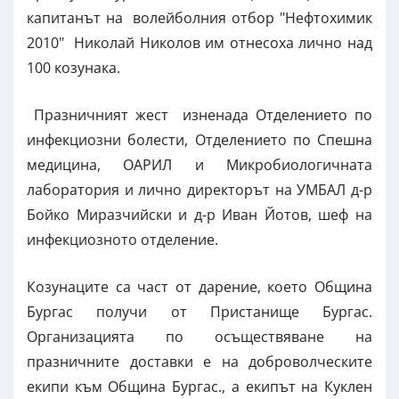
капитанът на волейболния отбор "Нефтохимик
2010" Николай Николов им отнесоха лично над
100 козунака.
Празничният жест изненада Отделението по
инфекциозни болести, Отделението по Спешна
медицина, ОАРИЛ и Микробиологичната
лаборатория и лично директорът на УМБАЛ д-р
Бойко Миразчийски и д-р Иван Йотов, шеф на
инфекциозното отделение.
Козунаците са част от дарение, което Община
Бургас получи от Пристанище Бургас.
Организацията по осъществяване на
празничните доставки е на доброволческите
екипи към Община Бургас., а екипът на Куклен