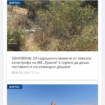
БУРГАС
ОБНОВЕНА: 20-годишното момиче от тежката
катастрофа на АМ „Тракия“ е спряло да диша,
поставено е на командно дишане
08.08.2026 17:11ч.
БУРГАС