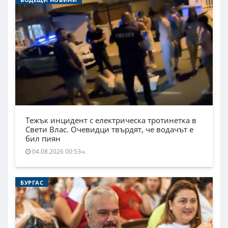
Тежък инцидент с електрическа тротинетка в
Свети Влас. Очевидци твърдят, че водачът е
бил пиян
04.08.2026 00:53ч.
БУРГАС