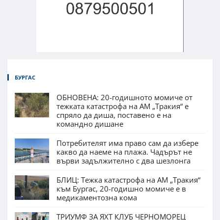
БУРГАС
ОБНОВЕНА: 20-годишното момиче от
тежката катастрофа на АМ „Тракия“ е
спряло да диша, поставено е на
командно дишане
Потребителят има право сам да избере
какво да наеме на плажа. Чадърът не
върви задължително с два шезлонга
БЛИЦ: Тежка катастрофа на АМ „Тракия“
към Бургас, 20-годишно момиче е в
медикаментозна кома
ТРИУМФ ЗА ЯХТ КЛУБ ЧЕРНОМОРЕЦ