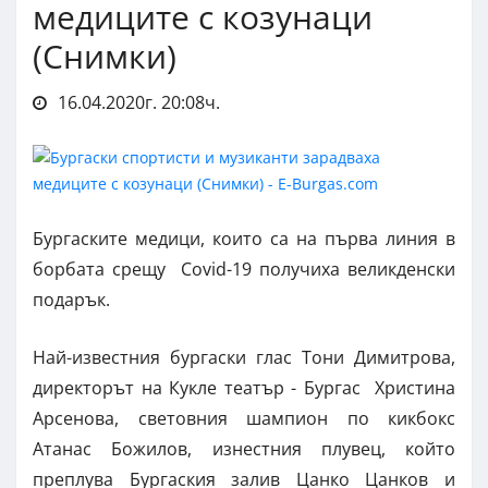
медиците с козунаци
(Снимки)
16.04.2020г. 20:08ч.
Бургаските медици, които са на първа линия в
борбата срещу Covid-19 получиха великденски
подарък.
Най-известния бургаски глас Тони Димитрова,
директорът на Кукле театър - Бургас Христина
Арсенова, световния шампион по кикбокс
Атанас Божилов, изнестния плувец, който
преплува Бургаския залив Цанко Цанков и