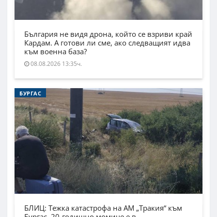
България не видя дрона, който се взриви край
Кардам. А готови ли сме, ако следващият идва
към военна база?
08.08.2026 13:35ч.
БУРГАС
БЛИЦ: Тежка катастрофа на АМ „Тракия“ към
Бургас, 20-годишно момиче е в