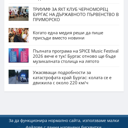
ТРИУМФ ЗА ЯХТ КЛУБ ЧЕРНОМОРЕЦ
БУРГАС НА ДЪРЖАВНОТО ПЪРВЕНСТВО В
ПРИМОРСКО
Когато една медия реши да пише
присъди вместо новини
Пълната програма на SPICE Music Festival
2026 вече е тук! Бургас отново ще бъде
музикалната столица на лятото
Ужасяващи подробности за
катастрофата край Бургас: колата се е
движила с около 220 км/ч
За да функционира нормално сайта, използваме малки
файлове с данни наречени бисквитки.
Пишете ни
Реклама
Екип
Общи условия