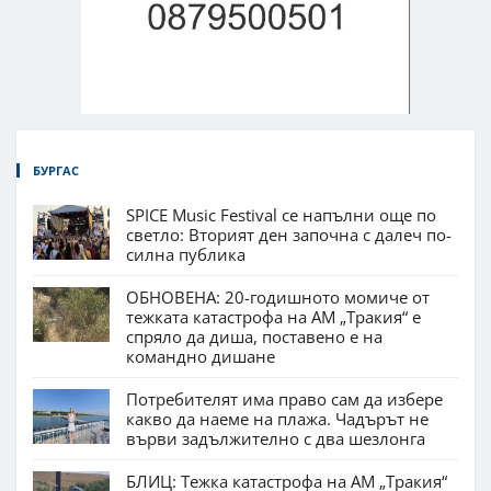
БУРГАС
SPICE Music Festival се напълни още по
светло: Вторият ден започна с далеч по-
силна публика
ОБНОВЕНА: 20-годишното момиче от
тежката катастрофа на АМ „Тракия“ е
спряло да диша, поставено е на
командно дишане
Потребителят има право сам да избере
какво да наеме на плажа. Чадърът не
върви задължително с два шезлонга
БЛИЦ: Тежка катастрофа на АМ „Тракия“