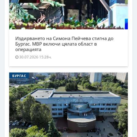
Издирването на Симона Пейчева стигна до
Бургас. МВР включи цялата област в
операцията
30.07.2026 15:28ч.
БУРГАС