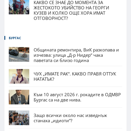
КАКВО СЕ ЗНАЕ ДО МОМЕНТА ЗА
ЖЕСТОКОТО УБИЙСТВО НА ГЕОРГИ
КУЗЕВ И КОЛКО ОЩЕ ХОРА ИМАТ
ОТГОВОРНОСТ?
БУРГАС
Общината ремонтира, ВиК разкопава и
изчезва: улица „Д-р Нидер“ чака
паветата си близо година
ЧУХ „ИМАТЕ РАК“. КАКВО ПРАВЯ ОТТУК
НАТАТЪК?
Към 10 август 2026 г. рокадите в ОДМВР
Бургас са на две нива.
Защо всички около нас изведнъж
станаха „идиоти“?