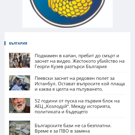
БЪЛГАРИЯ
Подмамен в капан, пребит до смърт и
заснет на видео. Жестокото убийство на
Георги Кузев разтърси България
Пеевски заснет на редовен полет за
Истанбул. Остават въпросите кой плаща
и каква е целта на пътуването.
52 години от пуска на първия блок на
АЕЦ „Козлодуй“. Между историята,
политиката и бъдещето
Българските бази не са безплатни.
Време е за ПВО в замяна