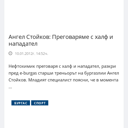
Ангел Стойков: Преговаряме с халф и
нападател
10.01.2012г. 14:52ч.
Нефтохимик преговаря с халф и нападател, разкри
пред e-burgas старши треньорът на бургазлии Ангел
Стойков. Младият специалист поясни, че в момента
...
БУРГАС
СПОРТ