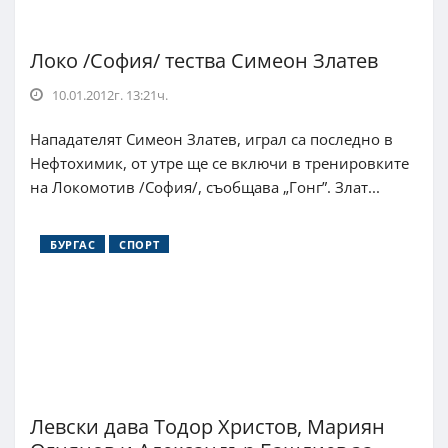
Локо /София/ тества Симеон Златев
10.01.2012г. 13:21ч.
Нападателят Симеон Златев, играл са последно в
Нефтохимик, от утре ще се включи в тренировките
на Локомотив /София/, съобщава „Гонг”. Злат...
БУРГАС
СПОРТ
Левски дава Тодор Христов, Мариян