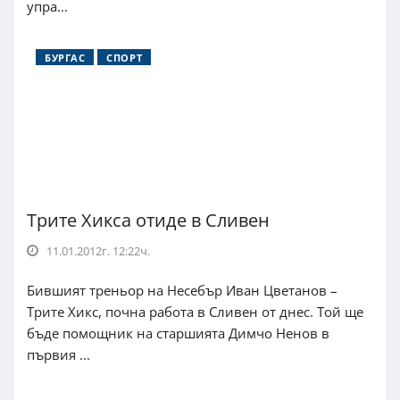
упра...
БУРГАС
СПОРТ
Трите Хикса отиде в Сливен
11.01.2012г. 12:22ч.
Бившият треньор на Несебър Иван Цветанов –
Трите Хикс, почна работа в Сливен от днес. Той ще
бъде помощник на старшията Димчо Ненов в
първия ...