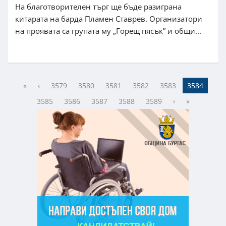
На благотворителен търг ще бъде разиграна
китарата на барда Пламен Ставрев. Организатори
на проявата са групата му „Горещ пясък” и общи...
«
‹
3579
3580
3581
3582
3583
3584
3585
3586
3587
3588
3589
›
»