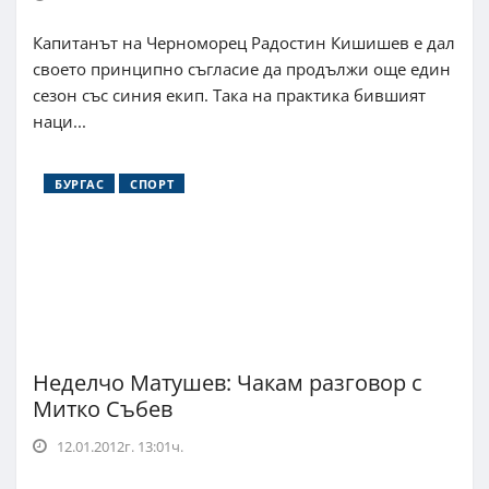
Капитанът на Черноморец Радостин Кишишев е дал
своето принципно съгласие да продължи още един
сезон със синия екип. Така на практика бившият
наци...
БУРГАС
СПОРТ
Неделчо Матушев: Чакам разговор с
Митко Събев
12.01.2012г. 13:01ч.