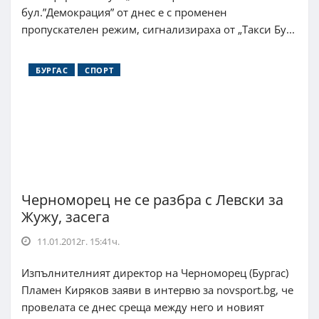
бул.”Демокрация” от днес е с променен
пропускателен режим, сигнализираха от „Такси Бу...
БУРГАС
СПОРТ
Черноморец не се разбра с Левски за
Жужу, засега
11.01.2012г. 15:41ч.
Изпълнителният директор на Черноморец (Бургас)
Пламен Киряков заяви в интервю за novsport.bg, че
провелата се днес среща между него и новият