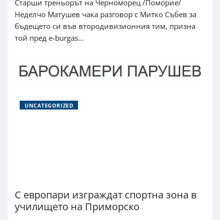
Старши треньорът на Черноморец /Поморие/
Неделчо Матушев чака разговор с Митко Събев за
бъдещето си във втородивизионния тим, призна
той пред e-burgas...
UNCATEGORIZED
С европари изграждат спортна зона в
училището на Приморско