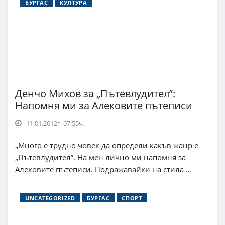
БУРГАС
КУЛТУРА
Денчо Михов за „Пътевлудител”:
Напомня ми за Алековите пътеписи
11.01.2012г. 07:55ч.
„Много е трудно човек да определи какъв жанр е
„Пътевлудител”. На мен лично ми напомня за
Алековите пътеписи. Подражавайки на стила ...
UNCATEGORIZED
БУРГАС
СПОРТ