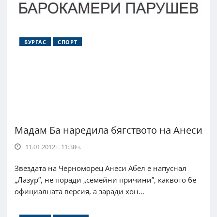
БУРГАС
СПОРТ
Мадам Ба наредила бягството на Анеси
11.01.2012г. 11:38ч.
Звездата на Черноморец Анеси Абел е напуснал
„Лазур”, не поради „семейни причини”, каквото бе
официалната версия, а заради хон...