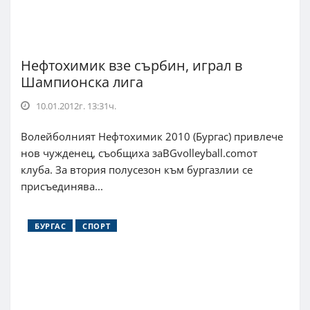
Нефтохимик взе сърбин, играл в
Шампионска лига
10.01.2012г. 13:31ч.
Волейболният Нефтохимик 2010 (Бургас) привлече
нов чужденец, съобщиха заBGvolleyball.comот
клуба. За втория полусезон към бургазлии се
присъединява...
БУРГАС
СПОРТ