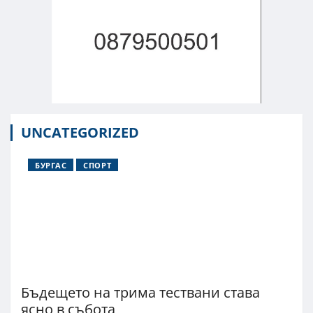
UNCATEGORIZED
БУРГАС
СПОРТ
Бъдещето на трима тествани става
ясно в събота