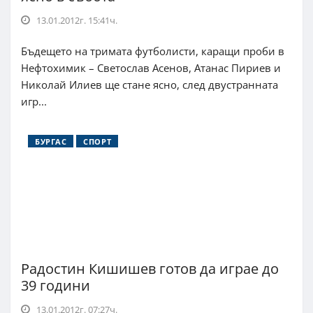
13.01.2012г. 15:41ч.
Бъдещето на тримата футболисти, каращи проби в
Нефтохимик – Светослав Асенов, Атанас Пириев и
Николай Илиев ще стане ясно, след двустранната
игр...
БУРГАС
СПОРТ
Радостин Кишишев готов да играе до
39 години
13.01.2012г. 07:27ч.