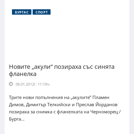
БУРГАС
СПОРТ
Новите „акули“ позираха със синята
фланелка
06.01.2012г. 11:19ч.
Трите нови попълнения на „акулите” Пламен
Димов, Димитър Телкийски и Преслав Йорданов
позираха за снимка с фланелката на Черноморец /
Бурга...