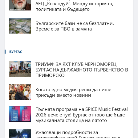
АЕЦ „Козлодуй“. Между историята,
политиката и бъдещето
Българските бази не са безплатни.
Време е за ПВО в замяна
БУРГАС
ТРИУМФ ЗА ЯХТ КЛУБ ЧЕРНОМОРЕЦ
БУРГАС НА ДЪРЖАВНОТО ПЪРВЕНСТВО В
ПРИМОРСКО
Когато една медия реши да пише
присъди вместо новини
Пълната програма на SPICE Music Festival
2026 вече е тук! Бургас отново ще бъде
музикалната столица на лятото
Ужасяващи подробности за
катастрофата край Бургас: колата се е