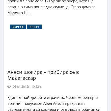
проби в Черноморец - Бургас от вчера, като ще
остане в тима поне една седмица. Става дума за
Маленга Н'...
БУРГАС
СПОРТ
Анеси шокира – прибира се в
Мадагаскар
08.01.2012г. 10:22ч.
Един от най-добрите играчи на Черноморец през
есенния полусезон Aбел Анеси прекратява
състезателната си кариера и се връща в родния си