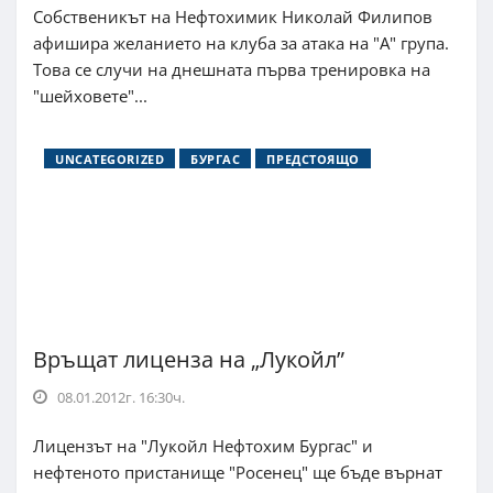
Собственикът на Нефтохимик Николай Филипов
афишира желанието на клуба за атака на "А" група.
Това се случи на днешната първа тренировка на
"шейховете"...
UNCATEGORIZED
БУРГАС
ПРЕДСТОЯЩО
Връщат лиценза на „Лукойл”
08.01.2012г. 16:30ч.
Лицензът на "Лукойл Нефтохим Бургас" и
нефтеното пристанище "Росенец" ще бъде върнат