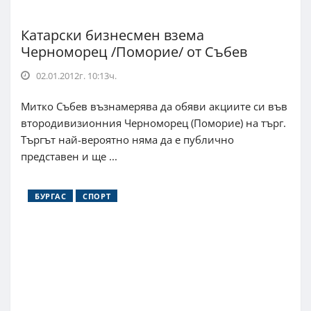
Катарски бизнесмен взема
Черноморец /Поморие/ от Събев
02.01.2012г. 10:13ч.
Митко Събев възнамерява да обяви акциите си във
втородивизионния Черноморец (Поморие) на търг.
Търгът най-вероятно няма да е публично
представен и ще ...
БУРГАС
СПОРТ