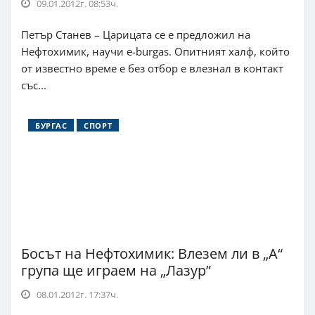
09.01.2012г. 08:53ч.
Петър Станев – Царицата се е предложил на
Нефтохимик, научи e-burgas. Опитният халф, който
от известно време е без отбор е влезнал в контакт
със...
БУРГАС
СПОРТ
Босът на Нефтохимик: Влезем ли в „А“
група ще играем на „Лазур”
08.01.2012г. 17:37ч.