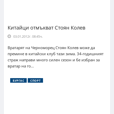
Китайци отмъкват Стоян Колев
03.01.2012г. 08:45ч.
Вратарят на Черноморец Стоян Колев може да
премине в китайски клуб тази зима. 34-годишният
страж направи много силен сезон и бе избран за
вратар на го...
БУРГАС
СПОРТ