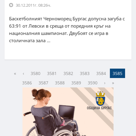
30.12.2011г. 08:26ч.
Баскетболният Черноморец Бургас допусна загуба с
63:91 от Левски в среща от поредния кръг на
националния шампионат. Двубоят се игра в
столичната зала ...
«
‹
3580
3581
3582
3583
3584
3585
3586
3587
3588
3589
3590
›
»