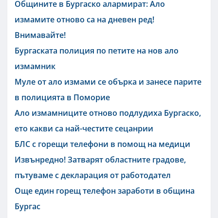
Общините в Бургаско алармират: Ало
измамите отново са на дневен ред!
Внимавайте!
Бургаската полиция по петите на нов ало
измамник
Муле от ало измами се обърка и занесе парите
в полицията в Поморие
Ало измамниците отново подлудиха Бургаско,
ето какви са най-честите сецанрии
БЛС с горещи телефони в помощ на медици
Извънредно! Затварят областните градове,
пътуваме с декларация от работодател
Още един горещ телефон заработи в община
Бургас