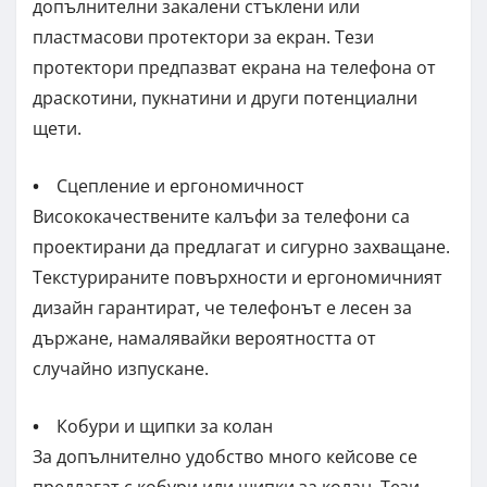
допълнителни закалени стъклени или
пластмасови протектори за екран. Тези
протектори предпазват екрана на телефона от
драскотини, пукнатини и други потенциални
щети.
•
Сцепление и ергономичност
Висококачествените калъфи за телефони са
проектирани да предлагат и сигурно захващане.
Текстурираните повърхности и ергономичният
дизайн гарантират, че телефонът е лесен за
държане, намалявайки вероятността от
случайно изпускане.
•
Кобури и щипки за колан
За допълнително удобство много кейсове се
предлагат с кобури или щипки за колан. Тези