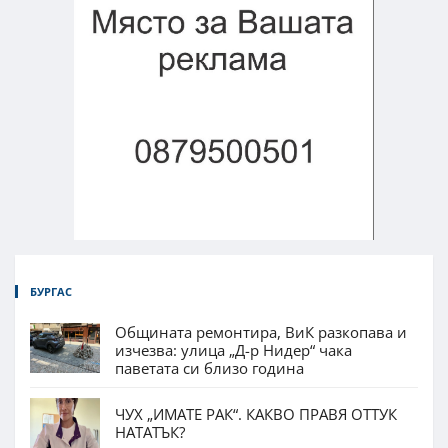
БУРГАС
Общината ремонтира, ВиК разкопава и
изчезва: улица „Д-р Нидер“ чака
паветата си близо година
ЧУХ „ИМАТЕ РАК“. КАКВО ПРАВЯ ОТТУК
НАТАТЪК?