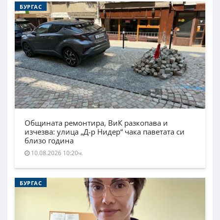
БУРГАС
Общината ремонтира, ВиК разкопава и
изчезва: улица „Д-р Нидер“ чака паветата си
близо година
10.08.2026 10:20ч.
БУРГАС