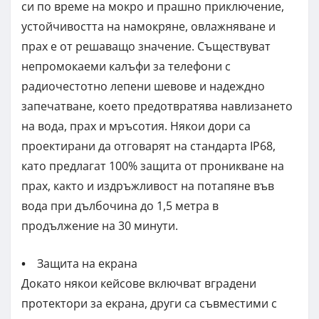
си по време на мокро и прашно приключение,
устойчивостта на намокряне, овлажняване и
прах е от решаващо значение. Съществуват
непромокаеми калъфи за телефони с
радиочестотно лепени шевове и надеждно
запечатване, което предотвратява навлизането
на вода, прах и мръсотия. Някои дори са
проектирани да отговарят на стандарта IP68,
като предлагат 100% защита от проникване на
прах, както и издръжливост на потапяне във
вода при дълбочина до 1,5 метра в
продължение на 30 минути.
•
Защита на екрана
Докато някои кейсове включват вградени
протектори за екрана, други са съвместими с