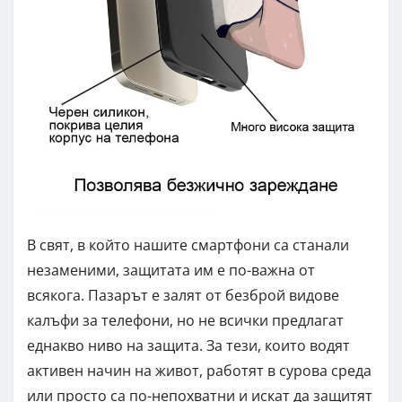
В свят, в който нашите смартфони са станали
незаменими, защитата им е по-важна от
всякога. Пазарът е залят от безброй видове
калъфи за телефони, но не всички предлагат
еднакво ниво на защита. За тези, които водят
активен начин на живот, работят в сурова среда
или просто са по-непохватни и искат да защитят