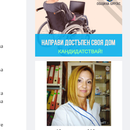
ла
за
та
ла
те