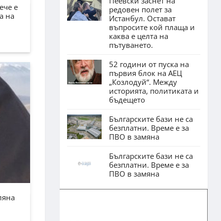
Пеевски заснет на
ече е
редовен полет за
а на
Истанбул. Остават
въпросите кой плаща и
каква е целта на
пътуването.
52 години от пуска на
първия блок на АЕЦ
„Козлодуй“. Между
историята, политиката и
бъдещето
Българските бази не са
безплатни. Време е за
ПВО в замяна
Българските бази не са
безплатни. Време е за
ПВО в замяна
ляна