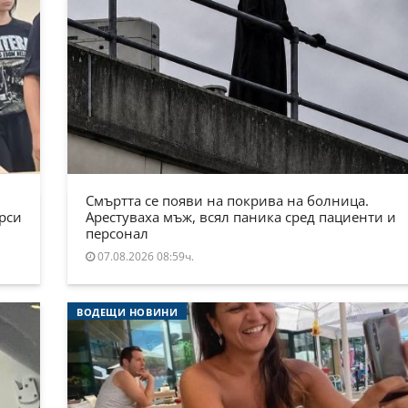
Смъртта се появи на покрива на болница.
ърси
Арестуваха мъж, всял паника сред пациенти и
персонал
07.08.2026 08:59ч.
ВОДЕЩИ НОВИНИ