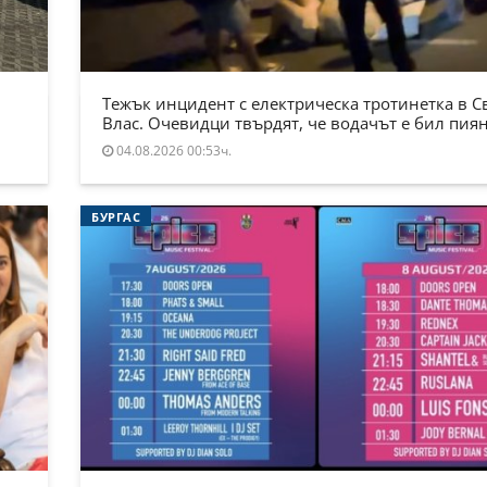
Тежък инцидент с електрическа тротинетка в С
Влас. Очевидци твърдят, че водачът е бил пия
04.08.2026 00:53ч.
БУРГАС