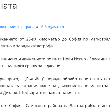
ната
ижението от 25-ия километър до София по магистра
латно и заради катастрофа.
аничено и движението по пътя Нови Искър - Елисейна 
ата настилка срещу заледяване.
ри прохода „Гълъбец” поради обработване на пътна
ричината за ограничаване на движението по магистра
на Диканя. Шофьорите изчакват на място.
ътя София - Самоков в района на Златна рибка в две