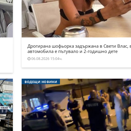
Дрогирана шофьорка задържана в Свети Влас, 
автомобила е пътувало и 2-годишно дете
06.08.2026 15:04ч.
ВОДЕЩИ НОВИНИ