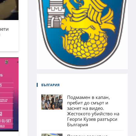
вети
н
БЪЛГАРИЯ
Подмамен в капан,
пребит до смърт и
заснет на видео.
Жестокото убийство на
Георги Кузев разтърси
България