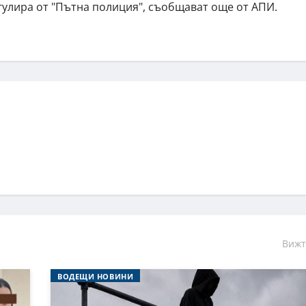
гулира от "Пътна полиция", съобщават още от АПИ.
Вижт
ВОДЕЩИ НОВИНИ