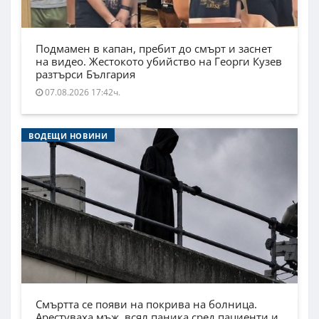
Подмамен в капан, пребит до смърт и заснет
на видео. Жестокото убийство на Георги Кузев
разтърси България
07.08.2026 17:42ч.
ВОДЕЩИ НОВИНИ
Смъртта се появи на покрива на болница.
Арестуваха мъж, всял паника сред пациенти и