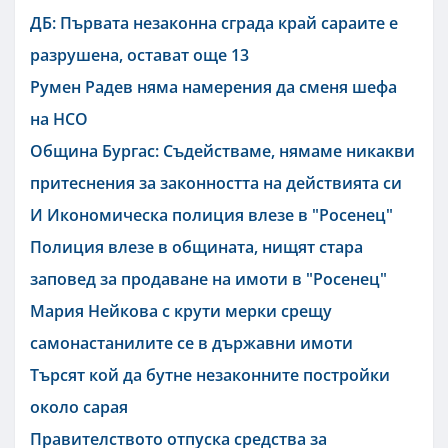
ДБ: Първата незаконна сграда край сараите е
разрушена, остават още 13
Румен Радев няма намерения да сменя шефа
на НСО
Община Бургас: Съдействаме, нямаме никакви
притеснения за законността на действията си
И Икономическа полиция влезе в "Росенец"
Полиция влезе в общината, нищят стара
заповед за продаване на имоти в "Росенец"
Мария Нейкова с крути мерки срещу
самонастанилите се в държавни имоти
Търсят кой да бутне незаконните постройки
около сарая
Правителството отпуска средства за