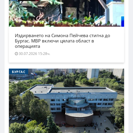
Издирването на Симона Пейчева стигна до
Бургас. МВР включи цялата област в
операцията
30.07.2026 15:28ч.
БУРГАС