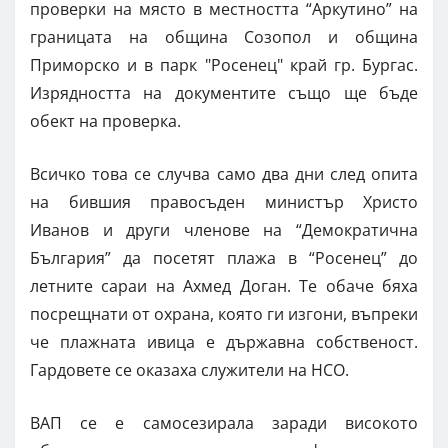
проверки на място в местността “Аркутино” на
границата на община Созопол и община
Приморско и в парк "Росенец" край гр. Бургас.
Изрядността на документите също ще бъде
обект на проверка.
Всичко това се случва само два дни след опита
на бившия правосъден министър Христо
Иванов и други членове на “Демократична
България” да посетят плажа в “Росенец” до
летните сараи на Ахмед Доган. Те обаче бяха
посрещнати от охрана, която ги изгони, въпреки
че плажната ивица е държавна собственост.
Гардовете се оказаха служители на НСО.
ВАП се е самосезирала заради високото