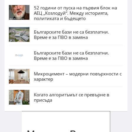
52 години от пуска на първия блок на
АЕЦ „Козлодуй“. Между историята,
политиката и бъдещето
Българските бази не са безплатни.
Време е за ПВО в замяна
Българските бази не са безплатни.
Време е за ПВО в замяна
Микроцимент – модерни повърхности с
характер
Когато алгоритъмът се превърне в
присъда