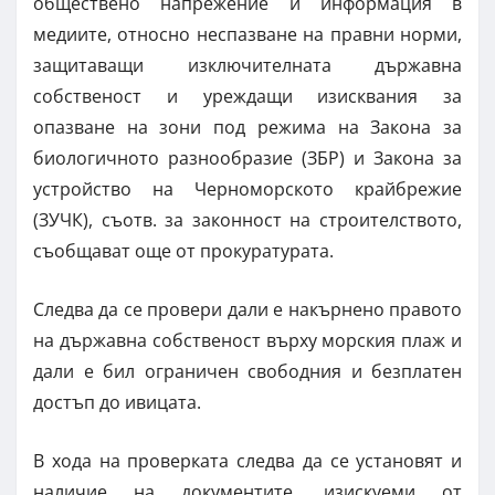
обществено напрежение и информация в
медиите, относно неспазване на правни норми,
защитаващи изключителната държавна
собственост и уреждащи изисквания за
опазване на зони под режима на Закона за
биологичното разнообразие (ЗБР) и Закона за
устройство на Черноморското крайбрежие
(ЗУЧК), съотв. за законност на строителството,
съобщават още от прокуратурата.
Следва да се провери дали е накърнено правото
на държавна собственост върху морския плаж и
дали е бил ограничен свободния и безплатен
достъп до ивицата.
В хода на проверката следва да се установят и
наличие на документите, изискуеми от