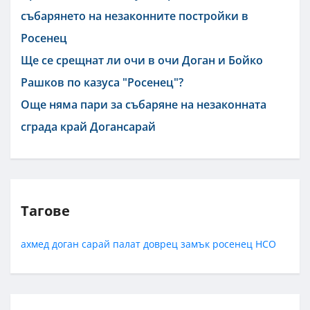
събарянето на незаконните постройки в
Росенец
Ще се срещнат ли очи в очи Доган и Бойко
Рашков по казуса "Росенец"?
Още няма пари за събаряне на незаконната
сграда край Догансарай
Тагове
ахмед доган
сарай
палат
доврец
замък
росенец
НСО