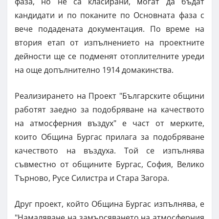
фаза, но не са класирани, могат да бъдат
кандидати и по поканите по Основната фаза с
вече подадената документация. По време на
втория етап от изпълнението на проектните
дейности ще се подменят отоплителните уреди
на още допълнително 1914 домакинства.
Реализирането на Проект "Българските общини
работят заедно за подобряване на качеството
на атмосферния въздух" е част от мерките,
които Община Бургас прилага за подобряване
качеството на въздуха. Той се изпълнява
съвместно от общините Бургас, София, Велико
Търново, Русе Силистра и Стара Загора.
Друг проект, който Община Бургас изпълнява, е
"Намаляване на замърсяването на атмосферния