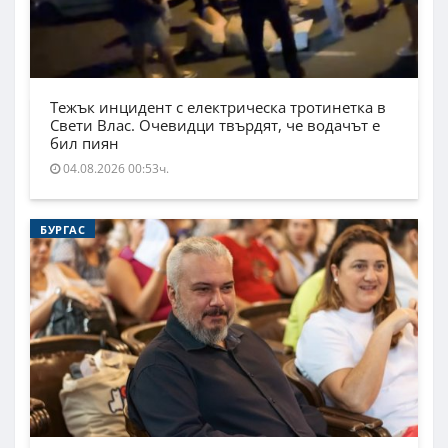
Тежък инцидент с електрическа тротинетка в
Свети Влас. Очевидци твърдят, че водачът е
бил пиян
04.08.2026 00:53ч.
БУРГАС