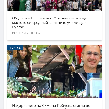
ОУ „Петко Р. Славейков“ отново затвърди
мястото си сред най-елитните училища в
Бургас
31.07.2026 09:36ч.
БУРГАС
Издирването на Симона Пейчева стигна до