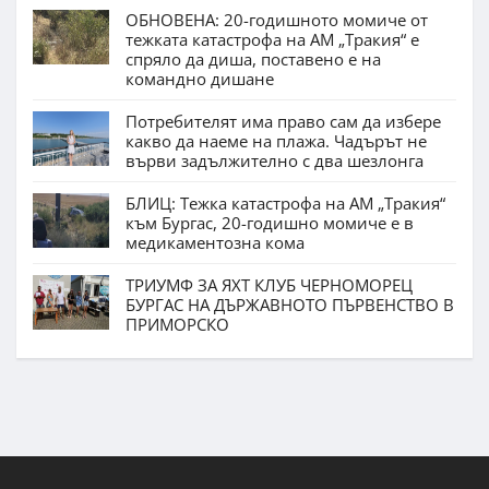
ОБНОВЕНА: 20-годишното момиче от
тежката катастрофа на АМ „Тракия“ е
спряло да диша, поставено е на
командно дишане
Потребителят има право сам да избере
какво да наеме на плажа. Чадърът не
върви задължително с два шезлонга
БЛИЦ: Тежка катастрофа на АМ „Тракия“
към Бургас, 20-годишно момиче е в
медикаментозна кома
ТРИУМФ ЗА ЯХТ КЛУБ ЧЕРНОМОРЕЦ
БУРГАС НА ДЪРЖАВНОТО ПЪРВЕНСТВО В
ПРИМОРСКО