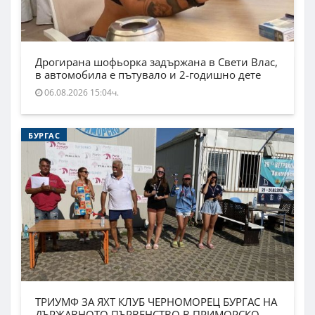
Дрогирана шофьорка задържана в Свети Влас,
в автомобила е пътувало и 2-годишно дете
06.08.2026 15:04ч.
БУРГАС
ТРИУМФ ЗА ЯХТ КЛУБ ЧЕРНОМОРЕЦ БУРГАС НА
ДЪРЖАВНОТО ПЪРВЕНСТВО В ПРИМОРСКО