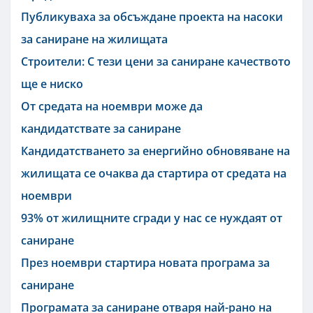
Публикуваха за обсъждане проекта на насоки
за саниране на жилищата
Строители: С тези цени за саниране качеството
ще е ниско
От средата на ноември може да
кандидатствате за саниране
Кандидатстването за енергийно обновяване на
жилищата се очаква да стартира от средата на
ноември
93% от жилищните сгради у нас се нуждаят от
саниране
През ноември стартира новата програма за
саниране
Програмата за саниране отваря най-рано на