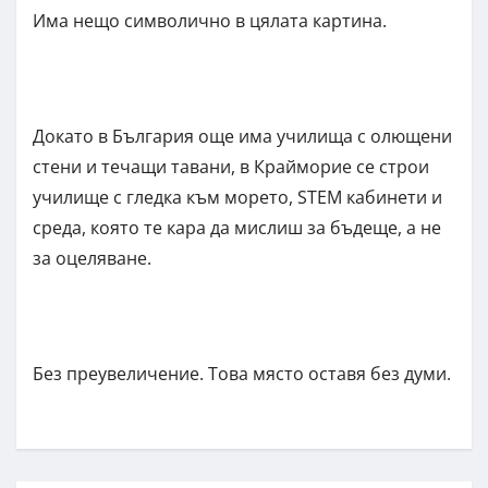
Има нещо символично в цялата картина.
Докато в България още има училища с олющени
стени и течащи тавани, в Крайморие се строи
училище с гледка към морето, STEM кабинети и
среда, която те кара да мислиш за бъдеще, а не
за оцеляване.
Без преувеличение. Това място оставя без думи.