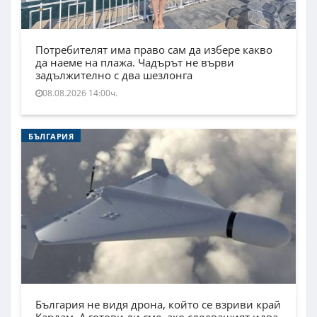
Потребителят има право сам да избере какво
да наеме на плажа. Чадърът не върви
задължително с два шезлонга
08.08.2026 14:00ч.
БЪЛГАРИЯ
България не видя дрона, който се взриви край
Кардам. А готови ли сме, ако следващият идва