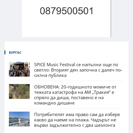
БУРГАС
SPICE Music Festival се напълни още по
светло: Вторият ден започна с далеч по-
силна публика
ОБНОВЕНА: 20-годишното момиче от
тежката катастрофа на АМ „Тракия“ е
спряло да диша, поставено е на
командно дишане
Потребителят има право сам да избере
какво да наеме на плажа. Чадърът не
върви задължително с два шезлонга