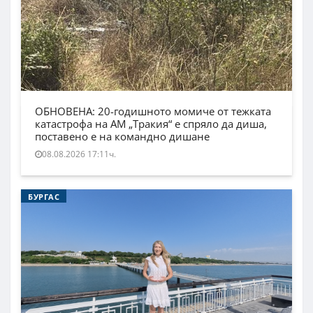
ОБНОВЕНА: 20-годишното момиче от тежката
катастрофа на АМ „Тракия“ е спряло да диша,
поставено е на командно дишане
08.08.2026 17:11ч.
БУРГАС