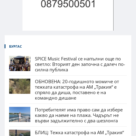
БУРГАС
SPICE Music Festival се напълни още по
светло: Вторият ден започна с далеч по-
силна публика
ОБНОВЕНА: 20-годишното момиче от
тежката катастрофа на АМ „Тракия“ е
спряло да диша, поставено е на
командно дишане
Потребителят има право сам да избере
какво да наеме на плажа. Чадърът не
върви задължително с два шезлонга
БЛИЦ: Тежка катастрофа на АМ „Тракия“