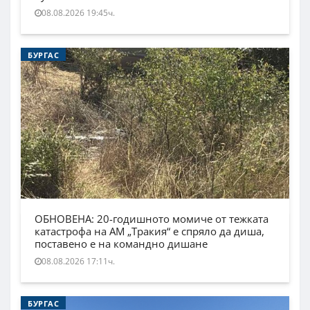
08.08.2026 19:45ч.
БУРГАС
ОБНОВЕНА: 20-годишното момиче от тежката
катастрофа на АМ „Тракия“ е спряло да диша,
поставено е на командно дишане
08.08.2026 17:11ч.
БУРГАС