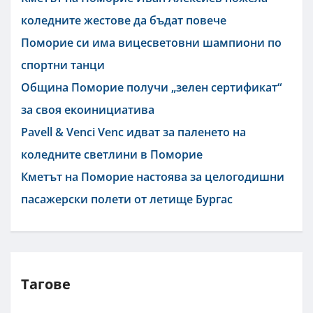
коледните жестове да бъдат повече
Поморие си има вицесветовни шампиони по
спортни танци
Община Поморие получи „зелен сертификат“
за своя екоинициатива
Pavell & Venci Venc идват за паленето на
коледните светлини в Поморие
Кметът на Поморие настоява за целогодишни
пасажерски полети от летище Бургас
Тагове