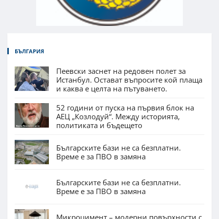
БЪЛГАРИЯ
Пеевски заснет на редовен полет за
Истанбул. Остават въпросите кой плаща
и каква е целта на пътуването.
52 години от пуска на първия блок на
АЕЦ „Козлодуй“. Между историята,
политиката и бъдещето
Българските бази не са безплатни.
Време е за ПВО в замяна
Българските бази не са безплатни.
Време е за ПВО в замяна
Микроцимент – модерни повърхности с