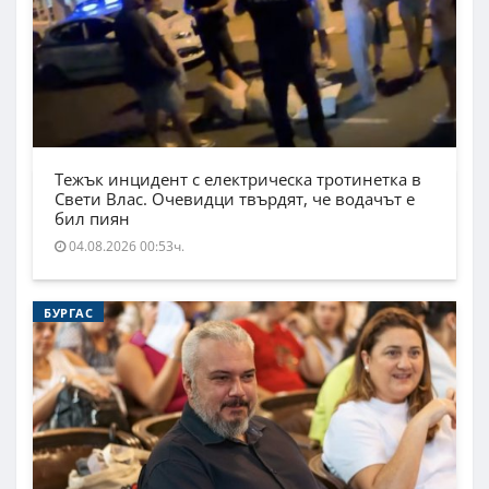
Тежък инцидент с електрическа тротинетка в
Свети Влас. Очевидци твърдят, че водачът е
бил пиян
04.08.2026 00:53ч.
БУРГАС