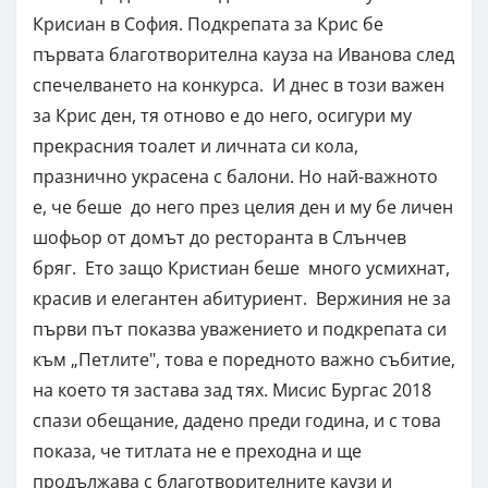
Крисиан в София. Подкрепата за Крис бе
първата благотворителна кауза на Иванова след
спечелването на конкурса. И днес в този важен
за Крис ден, тя отново е до него, осигури му
прекрасния тоалет и личната си кола,
празнично украсена с балони. Но най-важното
е, че беше до него през целия ден и му бе личен
шофьор от домът до ресторанта в Слънчев
бряг. Ето защо Кристиан беше много усмихнат,
красив и елегантен абитуриент. Вержиния не за
първи път показва уважението и подкрепата си
към „Петлите", това е поредното важно събитие,
на което тя застава зад тях. Мисис Бургас 2018
спази обещание, дадено преди година, и с това
показа, че титлата не е преходна и ще
продължава с благотворителните каузи и