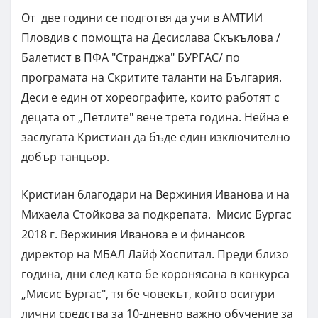
От две години се подготвя да учи в АМТИИ
Пловдив с помощта на Десислава Скъкълова /
Балетист в ПФА "Странджа" БУРГАС/ по
програмата на Скритите таланти на България.
Деси е един от хореографите, които работят с
децата от „Петлите" вече трета година. Нейна е
заслугата Кристиан да бъде един изключително
добър танцьор.
Кристиан благодари на Вержиния Иванова и на
Михаела Стойкова за подкрепата. Мисис Бургас
2018 г. Вержиния Иванова е и финансов
директор на МБАЛ Лайф Хоспитал. Преди близо
година, дни след като бе коронясана в конкурса
„Мисис Бургас", тя бе човекът, който осигури
лични средства за 10-дневно важно обучение за