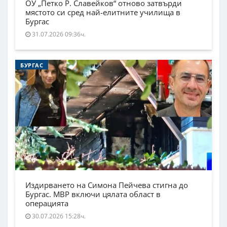
ОУ „Петко Р. Славейков“ отново затвърди
мястото си сред най-елитните училища в
Бургас
31.07.2026 09:36ч.
БУРГАС
Издирването на Симона Пейчева стигна до
Бургас. МВР включи цялата област в
операцията
30.07.2026 15:28ч.