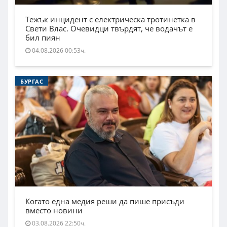
Тежък инцидент с електрическа тротинетка в
Свети Влас. Очевидци твърдят, че водачът е
бил пиян
04.08.2026 00:53ч.
БУРГАС
Когато една медия реши да пише присъди
вместо новини
03.08.2026 22:50ч.