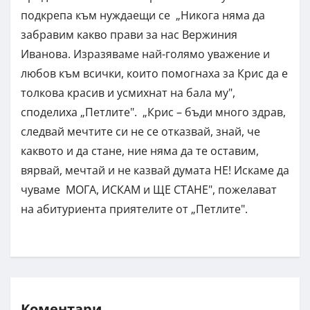
подкрепа към нуждаещи се „Никога няма да
забравим какво прави за нас Вержиния
Иванова. Изразяваме най-голямо уважение и
любов към всички, които помогнаха за Крис да е
толкова красив и усмихнат на бала му",
споделиха „Петлите". „Крис – бъди много здрав,
следвай мечтите си не се отказвай, знай, че
каквото и да стане, ние няма да те оставим,
вярвай, мечтай и не казвай думата НЕ! Искаме да
чуваме МОГА, ИСКАМ и ЩЕ СТАНЕ", пожелават
на абитуриента приятелите от „Петлите".
Коментари