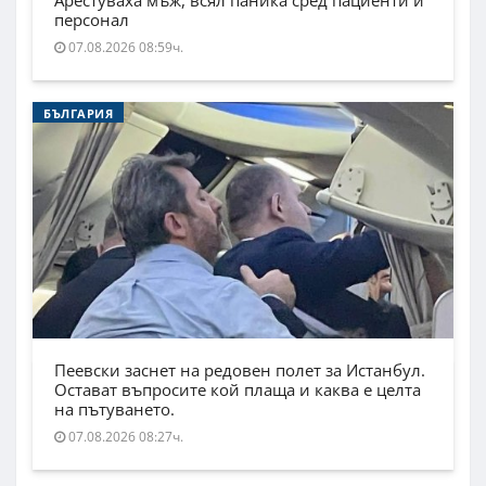
Арестуваха мъж, всял паника сред пациенти и
персонал
07.08.2026 08:59ч.
БЪЛГАРИЯ
Пеевски заснет на редовен полет за Истанбул.
Остават въпросите кой плаща и каква е целта
на пътуването.
07.08.2026 08:27ч.