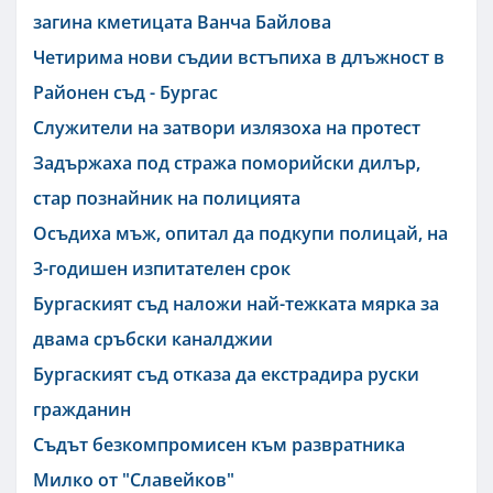
загина кметицата Ванча Байлова
Четирима нови съдии встъпиха в длъжност в
Районен съд - Бургас
Служители на затвори излязоха на протест
Задържаха под стража поморийски дилър,
стар познайник на полицията
Осъдиха мъж, опитал да подкупи полицай, на
3-годишен изпитателен срок
Бургаският съд наложи най-тежката мярка за
двама сръбски каналджии
Бургаският съд отказа да екстрадира руски
гражданин
Съдът безкомпромисен към развратника
Милко от "Славейков"