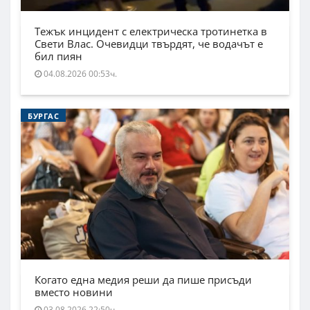
Тежък инцидент с електрическа тротинетка в
Свети Влас. Очевидци твърдят, че водачът е
бил пиян
04.08.2026 00:53ч.
БУРГАС
Когато една медия реши да пише присъди
вместо новини
03.08.2026 22:50ч.