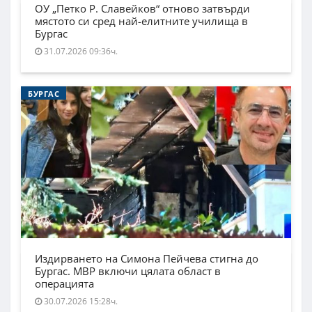
ОУ „Петко Р. Славейков“ отново затвърди
мястото си сред най-елитните училища в
Бургас
31.07.2026 09:36ч.
БУРГАС
Издирването на Симона Пейчева стигна до
Бургас. МВР включи цялата област в
операцията
30.07.2026 15:28ч.