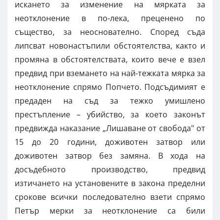
искането за изменение на мярката за
неотклонение в по-лека, преценено по
същество, за неоснователно. Според съда
липсват новонастъпили обстоятелства, както и
промяна в обстоятелствата, които вече е взел
предвид при вземането на най-тежката мярка за
неотклонение спрямо Попчето. Подсъдимият е
предаден на съд за тежко умишлено
престъпление – убийство, за което законът
предвижда наказание „Лишаване от свобода" от
15 до 20 години, доживотен затвор или
доживотен затвор без замяна. В хода на
досъдебното производство, предвид
изтичането на установените в закона пределни
срокове всички последователно взети спрямо
Петър мерки за неотклонение са били