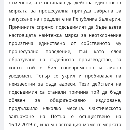
отменени, а е останало да действа единствено
мярката за процесуална принуда забрана за
напускане на пределите на Република България.
Причините спрямо подсъдимият да бъде взета
настоящата най-тежка мярка за неотклонение
произтича единствено от собственото му
процесуално поведение, тъй като след
образуване на съдебното производство, за
което той е бил своевременно и лично
уведомен, Петър се укрил и пребивавал на
неизвестни за съда адреси. Тези действия на
подсъдимия са станали причина той да бъде
обявен за общодържавно издирване,
продължило няколко месеца. Фактическото
задържане на Петър е осъществено на
16.12.2019 г., и към настоящия момент мярката