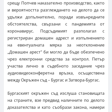
срещу Попчев наказателно производство, както
и вероятността разглеждането на делото да се
удължи допълнително, поради извънредните
обстоятелства, свързани с пандемията от
коронавирус. Подсъдимият разполагал с
регистриран домашен адрест и изпълнението
на евентуалната мярка за неотклонение
„Домашен арест" би могло да бъде обезпечено
чрез електронни средства за контрол. Петър
участва лично в съдебното заседание чрез
аудиовидеоконферетна връзка, осъществена
между Окръжен съд – Бургас и Затвора-Бургас.
Бургаският окръжен съд изслуша становищата
на страните, взе предвид наличните по делото
доказателства и като съобрази закона, намери