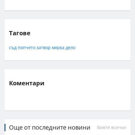
Тагове
съд
попчето
затвор
мярка
дело
Коментари
Още от последните новини
Вижте всички