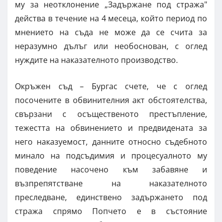
му за неотклонение „Задържане под стража"
действа в течение на 4 месеца, който период по
мнението на съда не може да се счита за
неразумно дълъг или необоснован, с оглед
нуждите на наказателното производство.
Окръжен съд – Бургас счете, че с оглед
посочените в обвинителния акт обстоятелства,
свързани с осъщественото престъпление,
тежестта на обвинението и предвидената за
него наказуемост, данните относно съдебното
минало на подсъдимия и процесуалното му
поведение насочено към забавяне и
възпрепятстване на наказателното
преследване, единствено задържането под
стража спрямо Попчето е в състояние