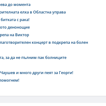
 лева до момента
рителната елха в Областна управа
битката с рака!
дното денонощие
крепа на Виктор
лаготворителен концерт в подкрепа на болен
га, за да не пълним пак болниците
Чаушев и много други пеят за Георги!
 помогнем!