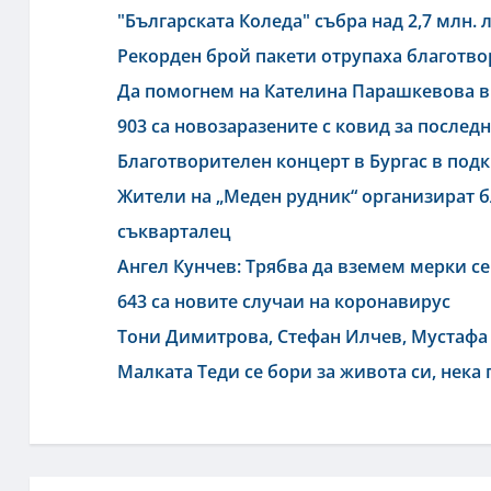
"Българската Коледа" събра над 2,7 млн.
Рекорден брой пакети отрупаха благотво
Да помогнем на Кателина Парашкевова в 
903 са новозаразените с ковид за после
Благотворителен концерт в Бургас в под
Жители на „Меден рудник“ организират б
съквaрталец
Ангел Кунчев: Трябва да вземем мерки се
643 са новите случаи на коронавирус
Тони Димитрова, Стефан Илчев, Мустафа 
Малката Теди се бори за живота си, нека