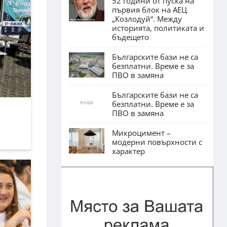
52 години от пуска на
първия блок на АЕЦ
„Козлодуй“. Между
историята, политиката и
бъдещето
Българските бази не са
безплатни. Време е за
ПВО в замяна
Българските бази не са
безплатни. Време е за
ПВО в замяна
Микроцимент –
модерни повърхности с
характер