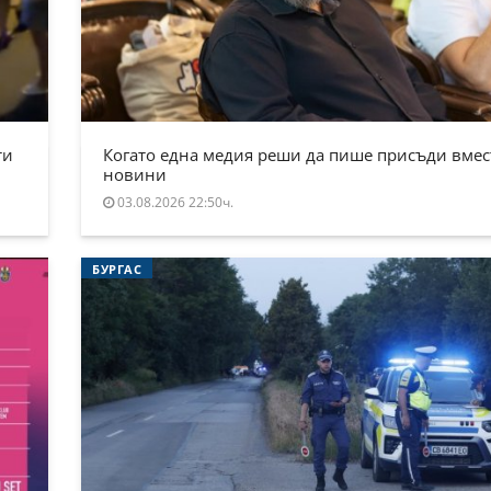
ти
Когато една медия реши да пише присъди вмес
новини
03.08.2026 22:50ч.
БУРГАС