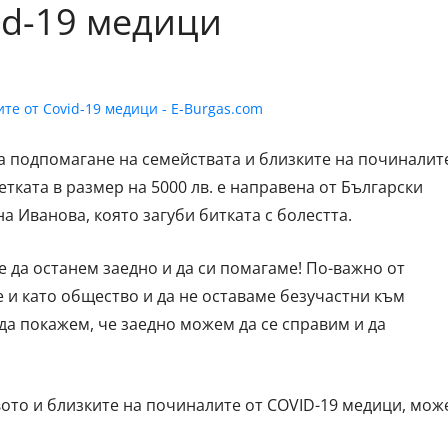
id-19 медици
за подпомагане на семействата и близките на починалит
тката в размер на 5000 лв. е направена от Български
а Иванова, която загуби битката с болестта.
е да останем заедно и да си помагаме! По-важно от
е и като общество и да не оставаме безучастни към
 да покажем, че заедно можем да се справим и да
вото и близките на починалите от COVID-19 медици, мож