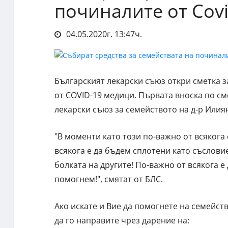
починалите от Cov
04.05.2020г. 13:47ч.
Българският лекарски съюз откри сметка 
от COVID-19 медици. Първата вноска по сме
лекарски съюз за семейството на д-р Илиян
"В моменти като този по-важно от всякога 
всякога е да бъдем сплотени като съслови
болката на другите! По-важно от всякога е
помогнем!", смятат от БЛС.
Ако искате и Вие да помогнете на семейст
да го направите чрез дарение на: