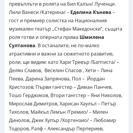
превъплъти в ролята на Бил Калън/ Лученци.
Лили Ванеси /Катерина/ –
Еделина Кънева
–
гост и премиер солистка на Националния
музикален театър „Стефан Македонски“, същата
роля готви и оперната прима
Шмилена
Султанова
. В останалите, не по-малко
атрактивни и важни за сюжетното развитие,
роли, ще видим: като Хари Тревър /Баптиста/ –
Делян Славов, Веселин Спасов , Хети – Лина
Пеева, Дарина Запрянова, Пол – Йордан
Христозов; Първи гангстер – Диман Панчев,
Тошо Герджиков, Втори гангстер – Яни Николов,
Мирослав Димитров, Харисан Хаулъл – Петър
Тихолов, Майкъл Лемън /Гремио/ – Милен
Динолов, Джек Хупър /Хортензио/ – Любомир
Тодоров, Ралф – Александър Перпериев,