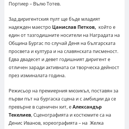
Портиер – Вълю Тотев.
Зад диригентския пулт ще бъде младият
надежден маестро
Цанислав Петков,
който е
един от тазгодишните носители на Наградата на
Община Бургас по случай Деня на българската
просвета и култура и на славянската писменост.
Едва двадесет и девет годишният диригент е
отличен заради активната си творческа дейност
през изминалата година.
Режисьор на премиерния мюзикъл, поставян за
първи път на бургаска сцена и с амбиции да се
превърне в сценичен хит, е
Александър
Текелиев
, Сценографията и костюмите са на
Денис Иванов, хореографията – на Желка