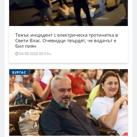
Тежък инцидент с електрическа тротинетка в
Свети Влас. Очевидци твърдят, че водачът е
бил пиян
04.08.2026 00:53ч.
БУРГАС