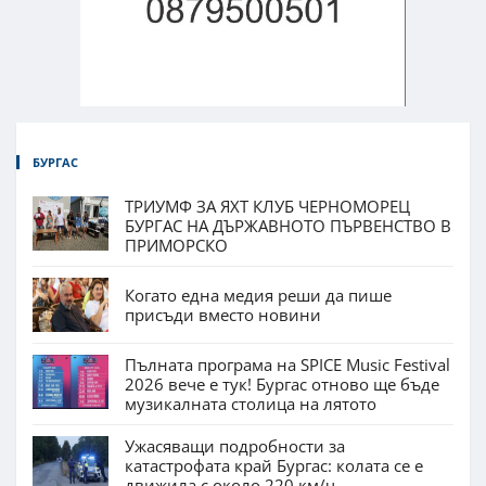
БУРГАС
ТРИУМФ ЗА ЯХТ КЛУБ ЧЕРНОМОРЕЦ
БУРГАС НА ДЪРЖАВНОТО ПЪРВЕНСТВО В
ПРИМОРСКО
Когато една медия реши да пише
присъди вместо новини
Пълната програма на SPICE Music Festival
2026 вече е тук! Бургас отново ще бъде
музикалната столица на лятото
Ужасяващи подробности за
катастрофата край Бургас: колата се е
движила с около 220 км/ч