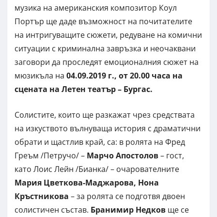
музика на американския композитор Коул
Портър ще даде възможност на почитателите
на интригуващите сюжети, редуване на комични
ситуации с криминална завръзка и неочаквани
заговори да проследят емоционалния сюжет на
мюзикъла на
04.09.2019 г., от 20.00 часа на
сцената на Летен театър – Бургас.
Солистите, които ще разкажат чрез средствата
на изкуството вълнуваща история с драматични
обрати и щастлив край, са: в ролята на Фред
Греъм /Петручо/ –
Марчо Апостолов
– гост,
като Лоис Лейн /Бианка/ – очарователните
Мария Цветкова-Маджарова, Нона
Кръстникова
– за ролята се подготвя двоен
солистичен състав.
Бранимир Недков
ще се